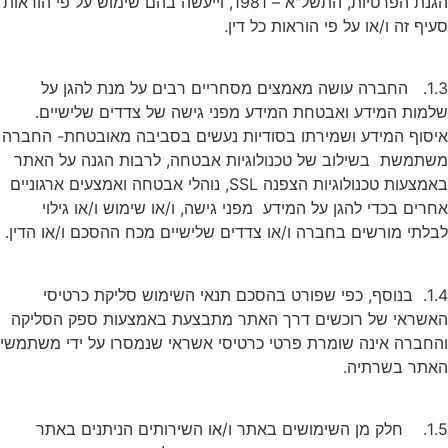
הגנת הפרטיות, התשל"א – 1981, וייעשה בהם שימוש על פי הוראות
עיף זה ו/או על פי הוראות כל דין.
1.3. החברה עושה מאמצים מסחריים רבים על מנת להגן על
למות המידע ואבטחת המידע מפני גישה של צדדים שלישיים.
יסוף המידע ושמירתו בסודיות נעשים בסביבה מאובטחת- החברה
שתמשת בשילוב של טכנולוגיות אבטחה, לרבות הגנה על האתר
באמצעות טכנולוגיות הצפנה SSL, נוהלי אבטחה ואמצעים ארגוניים
חרים בכדי להגן על המידע מפני גישה, ו/או שימוש ו/או גילוי
בלתי מורשים בחברה ו/או צדדים שלישיים מכח ההסכם ו/או הדין.
1.4. בנוסף, כפי שפורט בהסכם תנאי השימוש סליקת כרטיסי
אשראי של רוכשים דרך האתר מתבצעת באמצעות ספק הסליקה
החברה אינה שומרת פרטי כרטיסי אשראי שנמסרו על ידי משתמשי
אתר בשרתיה.
1.5. חלק מן השימושים באתר ו/או השירותים הניתנים באתר