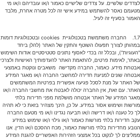
צדדים שלשיים. על צדדים שלישיים כאמור ו/או עובדיהם ו/או מי
טעמם נאסר להשתמש במידע אישי זה לכל מטרה אחרת, מלבד
אמור בסעיף זה לעיל.
1.7. החברה משתמשת בטכנולוגיית cookies ובטכנולוגיות דומות
מהותן לצורך תפעולו השוטף והתקין של האתר (להלן ביחד
העוגיות"), ובכלל זה בכדי לאסוף נתונים סטטיסטיים אודות השימוש
אתר, לאימות פרטים, להתאמת האתר להעדפותיך האישיות ולצרכי
בטחת מידע. כאמור, החברה מקדישה משאבים ונוקטת באמצעי
בטחה שונים למניעת חדירה למחשבי החברה ו/או מאגר המידע
ל האתר על מנת לסכל פגיעה אפשרית בפרטיות המשתמשים
אתר. עם זאת, אין החברה יכולה לאבטח את מחשבי החברה ו/או
אגר המידע של האתר אבטחה מושלמת מפני חדירות בלתי
ורשות ושימוש אסור במידע. על כן, הינך מצהיר בזאת כי לא תהיה
ך כל טענה ו/או דרישה ו/או תביעה נגדינו ו/או מי מטעם החברה
קב חדירות בלתי מורשות כאמור ו/או גילוי ו/או שימוש במידע
נובע מחדירות בלתי מורשות כאמור, מכח ההסכם ו/או הדין. אנו
מליצים לך לנקוט בכל אמצעי הזהירות האפשריים להגנת המידע