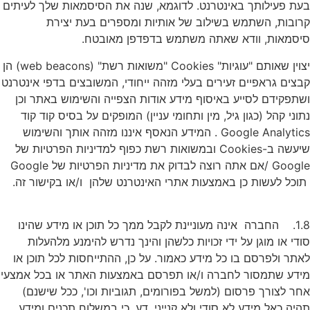
עת פעילותך באינטרנט. לדוגמא, שנה את הסיסמאות שלך לעיתים
רובות, השתמש בשילוב של אותיות ומספרים בעת יצירת
יסמאות, וודא שאתה משתמש בדפדפן מאובטח.
יצוין שאותם "עוגיות" Cookies "משואות רשת" (web beacons) הן
בצים גראפיים זעירים בעלי מזהה ייחודי, המשובצים בדפי אינטרנט
שתפקידם לסייע באיסוף מידע אודות הצפייה והשימוש באתר וכן
תוני קהל (כגון גיל, מין ותחומי עניין) המופקים על בסיס קוד קוד
Google Analytics . המידע הנאסף איננו מזהה אותך והשימוש
שיעשה ב-Cookies ובמשואות רשת כפוף למדיניות הפרטיות של
Google /אם אתה רוצה לבדוק את מדיניות הפרטיות של Google
וכל לעשות כן באמצעות אתרי האינטרנט שלהן ו/או בקישור זה.
1.8. החברה אינה מעוניינת לקבל ממך כל תוכן או מידע שהינו
ודי או מוגן על ידי זכויות כלשהן והינך נדרש להימנע מלהעלות
אתר ולפרסם בו כל מידע כאמור. על כן, ההתייחסות לכל תוכן או
ידע שתמסור לחברה ו/או תפרסם באמצעות האתר או בכל אמצעי
חר לצורך פרסום (למשל בפורומים, תגוביות וכו', ככל שישנם)
היה כאל מידע לא סודי ולא קנייני. דע, כי במשלוח תכנים ומידע