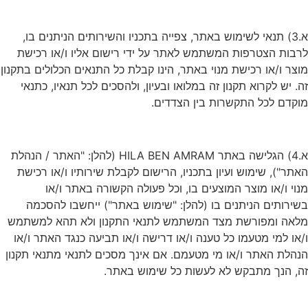
א.3) תנאי לשימוש באתר, צפייה בתכניו והשירותים הניתנים בו,
רבות הצטרפות המשתמש לאתר על ידי רישום אליו ו/או רכישת
וצר ו/או רכישת מנוי באתר, הינו קבלת כל התנאים הכלולים בתקנון
ה. יש לקרוא תקנון זה במלואו ובעיון, ולהסכים לכל תנאיו, כתנאי
וקדם לכל התקשרות בין הצדדים.
א.4) הגלישה באתר HILA BEN AMRAM (להלן: "האתר / הנהלת
אתר"), שימוש ועיון בתכניו, הרישום לקבלת שירותיו ו/או רכישת
נוי ו/או מוצר המוצעים בו, וכל פעולה הקשורה באתר ו/או
שירותים הניתנים בו (להלן: "שימוש באתר") ייחשבו להסכמה
לאה ומפורשת מצד המשתמש לתנאי התקנון ולא תהא למשתמש
/או למי מטעמו כל טענה ו/או דרישה ו/או תביעה כנגד האתר ו/או
נהלת האתר ו/או מי מטעמם. אם אינך מסכים לתנאי מתנאי תקנון
ה, הנך מתבקש לא לעשות כל שימוש באתר.