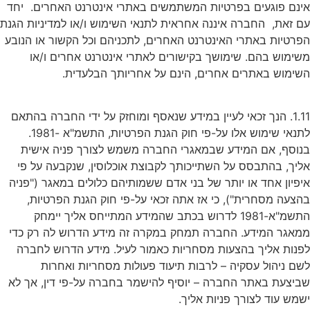
ינם פוגעים בפרטיות המשתמשים באתרי אינטרנט האחרים. יחד
ם זאת, החברה איננה אחראית לתנאי השימוש ו/או למדיניות הגנת
פרטיות באתרי האינטרנט האחרים, לתכניהם וכל הקשור או הנובע
שימוש בהם. שימושך בקישורים לאתרי אינטרנט אחרים ו/או
שימוש באתרים אחרים, הינם על אחריותך הבלעדית.
1.11. הנך זכאי לעיין במידע שנאסף ומוחזק על ידי החברה בהתאם
לתנאי שימוש אלו על-פי חוק הגנת הפרטיות, התשמ"א -1981.
נוסף, אם המידע שבמאגרי החברה משמש לצורך פניה אישית
ליך, בהתבסס על השתייכותך לקבוצת אוכלוסין, שנקבעה על פי
יפיון אחד או יותר של בני אדם ששמותיהם כלולים במאגר ("פניה
הצעה מסחרית"), כי אז אתה זכאי על-פי חוק הגנת הפרטיות,
התשמ"א-1981 לדרוש בכתב שהמידע המתייחס אליך יימחק
מאגר המידע. החברה תמחק במקרה זה מידע הדרוש לה רק כדי
פנות אליך בהצעות מסחריות כאמור לעיל. מידע הדרוש לחברה
שם ניהול עסקיה – לרבות תיעוד פעולות מסחריות ואחרות
ביצעת באתר החברה – יוסיף להישמר בחברה על-פי דין, אך לא
שמש עוד לצורך פניות אליך.