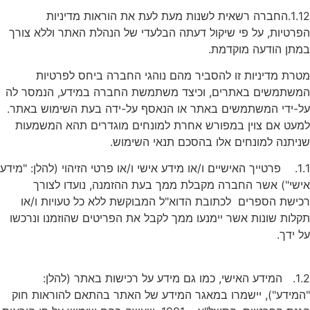
1.12.החברה רשאית לשנות מעת לעת את הוראות מדיניות
פרטיות, על פי שיקול דעתה הבלעדי של הנהלת האתר וללא צורך
מתן הודעה מוקדמת.
טרת מדיניות זו להסביר מהם נוהגי החברה ביחס לפרטיות
משתמשים באתרים, וכיצד משתמשת החברה במידע, הנמסר לה
ל-ידי המשתמשים באתר או הנאסף על-ידה בעת השימוש באתר.
מעט אם צוין במפורש אחרת למונחים מוגדרים תהא המשמעות
ניתנה למונחים אלו בהסכם תנאי השימוש.
1.1. פרטייך האישיים ו/או מידע אישי ו/או פרטי הזיהוי (להלן: "מידע
ישי") אשר החברה מקבלת ממך בעת ההזמנה, נועדו לצורך
כישת הספרים לכתובת הדוא"ל המבוקשת ללא כל טעויות ו/או
קלות שונות אשר יימנעו ממך לקבל את הפריטים שהוזמנו ונרכשו
ל ידך.
1.2. המידע האישי, כמו גם מידע על רכישות באתר (להלן:
המידע"), יישמרו במאגר המידע של האתר בהתאם להוראות חוק