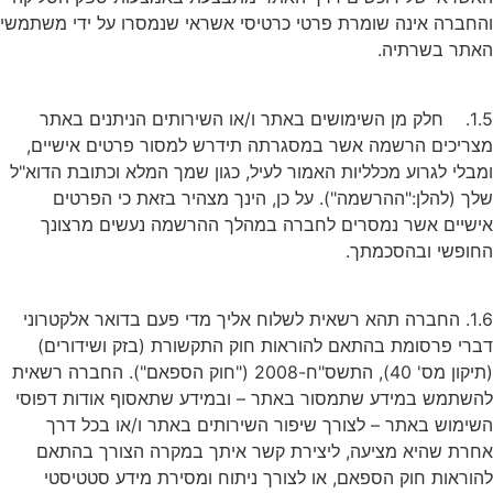
החברה אינה שומרת פרטי כרטיסי אשראי שנמסרו על ידי משתמשי
אתר בשרתיה.
1.5. חלק מן השימושים באתר ו/או השירותים הניתנים באתר
צריכים הרשמה אשר במסגרתה תידרש למסור פרטים אישיים,
מבלי לגרוע מכלליות האמור לעיל, כגון שמך המלא וכתובת הדוא"ל
לך (להלן:"ההרשמה"). על כן, הינך מצהיר בזאת כי הפרטים
ישיים אשר נמסרים לחברה במהלך ההרשמה נעשים מרצונך
חופשי ובהסכמתך.
1.6. החברה תהא רשאית לשלוח אליך מדי פעם בדואר אלקטרוני
ברי פרסומת בהתאם להוראות חוק התקשורת (בזק ושידורים)
(תיקון מס' 40), התשס"ח-2008 ("חוק הספאם"). החברה רשאית
השתמש במידע שתמסור באתר – ובמידע שתאסוף אודות דפוסי
שימוש באתר – לצורך שיפור השירותים באתר ו/או בכל דרך
חרת שהיא מציעה, ליצירת קשר איתך במקרה הצורך בהתאם
הוראות חוק הספאם, או לצורך ניתוח ומסירת מידע סטטיסטי