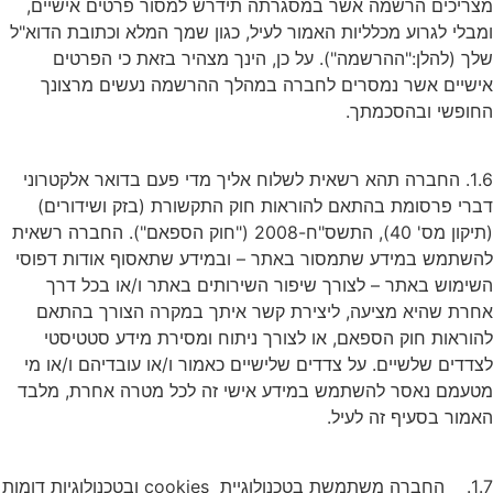
צריכים הרשמה אשר במסגרתה תידרש למסור פרטים אישיים,
מבלי לגרוע מכלליות האמור לעיל, כגון שמך המלא וכתובת הדוא"ל
לך (להלן:"ההרשמה"). על כן, הינך מצהיר בזאת כי הפרטים
ישיים אשר נמסרים לחברה במהלך ההרשמה נעשים מרצונך
חופשי ובהסכמתך.
1.6. החברה תהא רשאית לשלוח אליך מדי פעם בדואר אלקטרוני
ברי פרסומת בהתאם להוראות חוק התקשורת (בזק ושידורים)
(תיקון מס' 40), התשס"ח-2008 ("חוק הספאם"). החברה רשאית
השתמש במידע שתמסור באתר – ובמידע שתאסוף אודות דפוסי
שימוש באתר – לצורך שיפור השירותים באתר ו/או בכל דרך
חרת שהיא מציעה, ליצירת קשר איתך במקרה הצורך בהתאם
הוראות חוק הספאם, או לצורך ניתוח ומסירת מידע סטטיסטי
צדדים שלשיים. על צדדים שלישיים כאמור ו/או עובדיהם ו/או מי
טעמם נאסר להשתמש במידע אישי זה לכל מטרה אחרת, מלבד
אמור בסעיף זה לעיל.
1.7. החברה משתמשת בטכנולוגיית cookies ובטכנולוגיות דומות