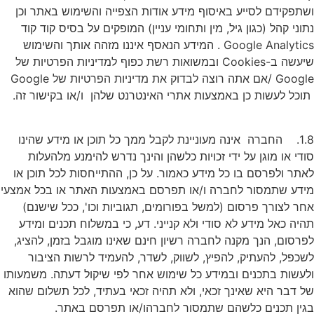
שתפקידם לסייע באיסוף מידע אודות הצפייה והשימוש באתר וכן
תוני קהל (כגון גיל, מין ותחומי עניין) המופקים על בסיס קוד קוד
Google Analytics . המידע הנאסף איננו מזהה אותך והשימוש
שיעשה ב-Cookies ובמשואות רשת כפוף למדיניות הפרטיות של
Google /אם אתה רוצה לבדוק את מדיניות הפרטיות של Google
וכל לעשות כן באמצעות אתרי האינטרנט שלהן ו/או בקישור זה.
1.8. החברה אינה מעוניינת לקבל ממך כל תוכן או מידע שהינו
ודי או מוגן על ידי זכויות כלשהן והינך נדרש להימנע מלהעלות
אתר ולפרסם בו כל מידע כאמור. על כן, ההתייחסות לכל תוכן או
ידע שתמסור לחברה ו/או תפרסם באמצעות האתר או בכל אמצעי
חר לצורך פרסום (למשל בפורומים, תגוביות וכו', ככל שישנם)
היה כאל מידע לא סודי ולא קנייני. דע, כי במשלוח תכנים ומידע
פרסום, הנך מקנה לחברה רשיון חינם שאינו מוגבל בזמן, להציג,
שכפל, להעתיק, להפיץ, לשווק, לשדר, להעמיד לרשות הציבור
לעשות בתכנים ובמידע כל שימוש אחר לפי שיקול דעתה. משמעותו
ל דבר היא שאינך זכאי, ולא תהיה זכאי בעתיד, לכל תשלום שהוא
גין תכנים כלשהם שתמסור לחברהו/או תפרסם באתר.