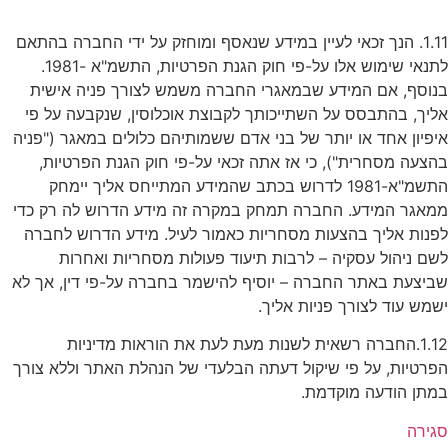
1.11. הנך זכאי לעיין במידע שנאסף ומוחזק על ידי החברה בהתאם
לתנאי שימוש אלו על-פי חוק הגנת הפרטיות, התשמ"א -1981.
נוסף, אם המידע שבמאגרי החברה משמש לצורך פניה אישית
ליך, בהתבסס על השתייכותך לקבוצת אוכלוסין, שנקבעה על פי
יפיון אחד או יותר של בני אדם ששמותיהם כלולים במאגר ("פניה
הצעה מסחרית"), כי אז אתה זכאי על-פי חוק הגנת הפרטיות,
התשמ"א-1981 לדרוש בכתב שהמידע המתייחס אליך יימחק
מאגר המידע. החברה תמחק במקרה זה מידע הדרוש לה רק כדי
פנות אליך בהצעות מסחריות כאמור לעיל. מידע הדרוש לחברה
שם ניהול עסקיה – לרבות תיעוד פעולות מסחריות ואחרות
ביצעת באתר החברה – יוסיף להישמר בחברה על-פי דין, אך לא
שמש עוד לצורך פניות אליך.
1.12.החברה רשאית לשנות מעת לעת את הוראות מדיניות
פרטיות, על פי שיקול דעתה הבלעדי של הנהלת האתר וללא צורך
מתן הודעה מוקדמת.
גירה