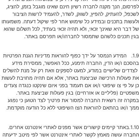
פרסום, הנך מקנה לחברה רשיון חינם שאינו מוגבל בזמן, להציג,
שכפל, להעתיק, להפיץ, לשווק, לשדר, להעמיד לרשות הציבור
לעשות בתכנים ובמידע כל שימוש אחר לפי שיקול דעתה. משמעותו
ל דבר היא שאינך זכאי, ולא תהיה זכאי בעתיד, לכל תשלום שהוא
גין תכנים כלשהם שתמסור לחברהו/או תפרסם באתר.
1.9. המידע הנמסר על ידך כפוף להוראות מדיניות הגנת הפרטיות
הסכם ו/או הדין, החברה תימנע, ככל האפשר, ממסירת מידע
צדדים שלישיים במודע, למעט לספקים וזאת רק על מנת להשלים
ת פעולות הרכישה שביצעת באתר, אלא אם תהיה מחויבת לעשות
ן על פי צו שיפוטי ו/או אם תעמוד בפני איום שינקטו כנגדה צעדים
שפטיים (פליליים או אזרחיים) בגין פעולות שביצעת באתר.
מקרה זה רשאית החברה למסור את פרטיך לצד הטוען כי נפגע
מך ו/או בהתאם להוראות הצו השיפוטי ללא כל הודעה מוקדמת.
1.10.באתר קיימים קישורים אשר מפנים לאתרי אינטרנט אחרים.
חברה עושה מאמץ לקשר לאתרי אינטרנט אשר לפי מיטב ידיעתה