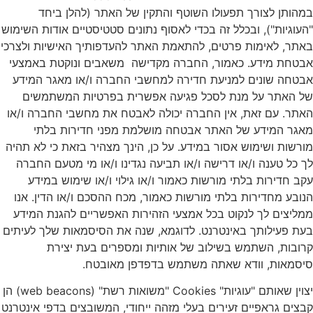
מהותן לצורך תפעולו השוטף והתקין של האתר (להלן ביחד
העוגיות"), ובכלל זה בכדי לאסוף נתונים סטטיסטיים אודות השימוש
אתר, לאימות פרטים, להתאמת האתר להעדפותיך האישיות ולצרכי
בטחת מידע. כאמור, החברה מקדישה משאבים ונוקטת באמצעי
בטחה שונים למניעת חדירה למחשבי החברה ו/או מאגר המידע
ל האתר על מנת לסכל פגיעה אפשרית בפרטיות המשתמשים
אתר. עם זאת, אין החברה יכולה לאבטח את מחשבי החברה ו/או
אגר המידע של האתר אבטחה מושלמת מפני חדירות בלתי
ורשות ושימוש אסור במידע. על כן, הינך מצהיר בזאת כי לא תהיה
ך כל טענה ו/או דרישה ו/או תביעה נגדינו ו/או מי מטעם החברה
קב חדירות בלתי מורשות כאמור ו/או גילוי ו/או שימוש במידע
נובע מחדירות בלתי מורשות כאמור, מכח ההסכם ו/או הדין. אנו
מליצים לך לנקוט בכל אמצעי הזהירות האפשריים להגנת המידע
עת פעילותך באינטרנט. לדוגמא, שנה את הסיסמאות שלך לעיתים
רובות, השתמש בשילוב של אותיות ומספרים בעת יצירת
יסמאות, וודא שאתה משתמש בדפדפן מאובטח.
יצוין שאותם "עוגיות" Cookies "משואות רשת" (web beacons) הן
בצים גראפיים זעירים בעלי מזהה ייחודי, המשובצים בדפי אינטרנט