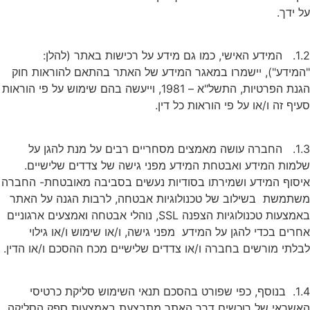
ל ידך.
1.2. המידע האישי, כמו גם מידע על רכישות באתר (להלן:
המידע"), יישמרו במאגר המידע של האתר בהתאם להוראות חוק
הגנת הפרטיות, התשל"א – 1981, וייעשה בהם שימוש על פי הוראות
עיף זה ו/או על פי הוראות כל דין.
1.3. החברה עושה מאמצים מסחריים רבים על מנת להגן על
למות המידע ואבטחת המידע מפני גישה של צדדים שלישיים.
יסוף המידע ושמירתו בסודיות נעשים בסביבה מאובטחת- החברה
שתמשת בשילוב של טכנולוגיות אבטחה, לרבות הגנה על האתר
באמצעות טכנולוגיות הצפנה SSL, נוהלי אבטחה ואמצעים ארגוניים
חרים בכדי להגן על המידע מפני גישה, ו/או שימוש ו/או גילוי
בלתי מורשים בחברה ו/או צדדים שלישיים מכח ההסכם ו/או הדין.
1.4. בנוסף, כפי שפורט בהסכם תנאי השימוש סליקת כרטיסי
אשראי של רוכשים דרך האתר מתבצעת באמצעות ספק הסליקה