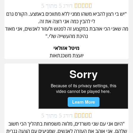





דורג 5 מתוך 5
"יש בי רצון להביא משהו ממני ללא מתווכים באמצע. הקורס גרם
לי להבין כמה אני רוצה את זה.
מה שאני הכי אוהבת במקצוע זה לפגוש ולעזור לאנשים, אני מאוד
נהינת מהעשייה שלי."
מיטל אזולאי
יועצת משכנתאות





דורג 5 מתוך 5
"היום אני עם שני משרדים, מלווה משפחות בתהליך הכי חשוב
שלהם. אני אוהב את העזרה לאנשים, שמגיעים עם הצעה גנרית