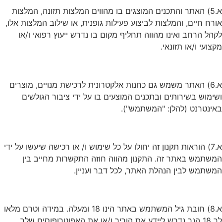
א.5) האתר והתכנים המוצגים בו מהווים המלצות תזונה, המלצות
ורח חיים, והמלצות לביצוע פעילות גופנית, או שילוב המלצות אלו,
קהל הרחב ואינו מהווה תחליף מקום בו נדרש ייעוץ רפואי ו/או
קצועי ו/או תזונאי.
א.6) האתר משמש גם כחנות אלקטרונית לרכישת מנויים, מוצרים
שימוש בשירותים ובתכנים המוצעים בו על ידי ציבור הגולשים
אינטרנט (להלן: "המשתמש").
א.7) הוראות תקנון זה יחולו על כל שימוש ו/ או רכישה שיעשו על ידי
משתמש באתר זה. התקנון מהווה חוזה התקשרות מחייב בין
משתמש לבין הנהלת האתר, לכל דבר ועניין.
א.8) חובת גיל המשתמש באתר הינו 18 ומעלה. במידה וטרם מלאו
לך 18 הנך נדרש ליידע את הוריך ו/או את האפוטרופוסים שלך