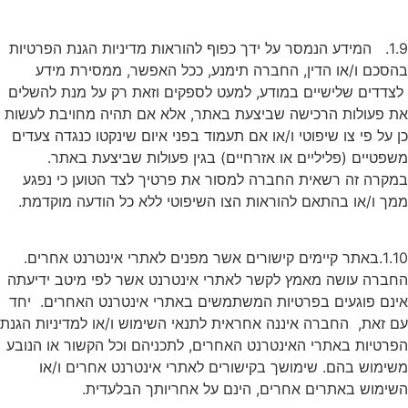
1.9. המידע הנמסר על ידך כפוף להוראות מדיניות הגנת הפרטיות
הסכם ו/או הדין, החברה תימנע, ככל האפשר, ממסירת מידע
צדדים שלישיים במודע, למעט לספקים וזאת רק על מנת להשלים
ת פעולות הרכישה שביצעת באתר, אלא אם תהיה מחויבת לעשות
ן על פי צו שיפוטי ו/או אם תעמוד בפני איום שינקטו כנגדה צעדים
שפטיים (פליליים או אזרחיים) בגין פעולות שביצעת באתר.
מקרה זה רשאית החברה למסור את פרטיך לצד הטוען כי נפגע
מך ו/או בהתאם להוראות הצו השיפוטי ללא כל הודעה מוקדמת.
1.10.באתר קיימים קישורים אשר מפנים לאתרי אינטרנט אחרים.
חברה עושה מאמץ לקשר לאתרי אינטרנט אשר לפי מיטב ידיעתה
ינם פוגעים בפרטיות המשתמשים באתרי אינטרנט האחרים. יחד
ם זאת, החברה איננה אחראית לתנאי השימוש ו/או למדיניות הגנת
פרטיות באתרי האינטרנט האחרים, לתכניהם וכל הקשור או הנובע
שימוש בהם. שימושך בקישורים לאתרי אינטרנט אחרים ו/או
שימוש באתרים אחרים, הינם על אחריותך הבלעדית.