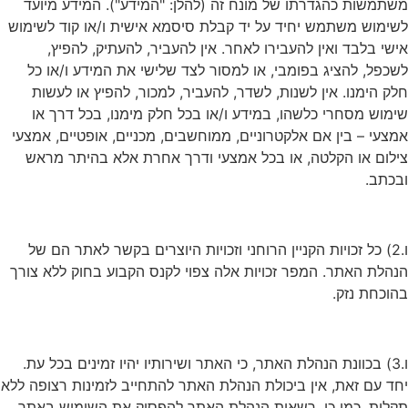
משתמשות כהגדרתו של מונח זה (להלן: "המידע"). המידע מיועד
לשימוש משתמש יחיד על יד קבלת סיסמא אישית ו/או קוד לשימוש
אישי בלבד ואין להעבירו לאחר. אין להעביר, להעתיק, להפיץ,
לשכפל, להציג בפומבי, או למסור לצד שלישי את המידע ו/או כל
חלק הימנו. אין לשנות, לשדר, להעביר, למכור, להפיץ או לעשות
שימוש מסחרי כלשהו, במידע ו/או בכל חלק מימנו, בכל דרך או
אמצעי – בין אם אלקטרוניים, ממוחשבים, מכניים, אופטיים, אמצעי
צילום או הקלטה, או בכל אמצעי ודרך אחרת אלא בהיתר מראש
ובכתב.
ו.2) כל זכויות הקניין הרוחני וזכויות היוצרים בקשר לאתר הם של
הנהלת האתר. המפר זכויות אלה צפוי לקנס הקבוע בחוק ללא צורך
בהוכחת נזק.
ו.3) בכוונת הנהלת האתר, כי האתר ושירותיו יהיו זמינים בכל עת.
יחד עם זאת, אין ביכולת הנהלת האתר להתחייב לזמינות רצופה ללא
תקלות. כמו כן, רשאית הנהלת האתר להפסיק את השימוש באתר