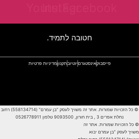
Youtube
Instagram
Facebook
חטובה לתמיד.
פייסבוק
אינסטגרם
יוטיוב
תקנון
מדיניות פרטיות
© כל הזכויות שמורות. אתר זה משויך לעסק "בן עמרם" (558134714) רחוב
נחלת אפרים 3 , בית חורון, 9093500 טלפון 0526778911
© כל הזכויות שמורות. אתר זה
משויך לעסק "בן עמרם יבוא