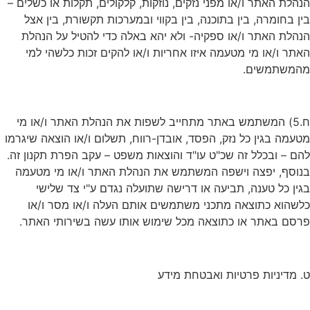
הנהלת האתר ו/או מפני נזקים, נוזקות, קלקולים, תקלות או כשלים –
בין בחומרה, בין בתוכנה, בין בקווי ובמערכות תקשורת, בין אצל
הנהלת האתר ו/או ספקיה- ולא יהא באלה כדי להטיל על הנהלת
האתר ו/או מי מטעמה איזו אחריות ו/או להקים זכות כלשהי למי
מהמשתמשים.
ח.5) המשתמש באתר מתחייב לשפות את הנהלת האתר ו/או מי
מטעמה בגין כל נזק, הפסד, אובדן-רווח, תשלום ו/או הוצאה שיגרמו
להם – ובכלל זה שכ"ט עו"ד והוצאות משפט – עקב הפרת תקנון זה.
בנוסף, יפצה וישפה המשתמש את הנהלת האתר ו/או מי מטעמה
בגין כל טענה, תביעה או דרישה שתועלה נגדם ע"י צד שלישי
כלשהוא כתוצאה מתכני משתמשים אותם העלה ו/או מסר ו/או
פרסם באתר או כתוצאה מכל שימוש אותו עשה בשירותי האתר.
ט. מדיניות פרטיות ואבטחת מידע