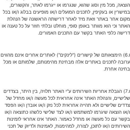
הוצאה, מכל מין וסוג שהוא, שנגרמו או ייגרמו לאתר, והקשורים,
במישרין או בעקיפין, לתכנים המועלים ו/או מופיעים בבלוג ו/או בכל
מקום אחר באתר וזאת מיד לאחר דרישתה הראשונה של הנהלת
האתר וכי הוא מוותר באופן סופי, מוחלט ובלתי חוזר על כל טענה או
דרישה כלפי האתר בקשר עם התכנים האמורים.
ו.6) הימצאותם של קישורים ("לינקים") לאתרים אחרים אינם מהווים
ערובה לתכנים באתרים אלה מבחינת מהימנותם, שלמותם או מכל
בחינה אחרת.
ו.7) הגבלת אחריות השירותים ע"י האתר תלויה, בין היתר, בצדדים
שלישיים, והנהלת האתר אינה אחראית לכל מעשה ו/או מחדל של
צדדים שלישיים ולא תהייה אחראית לכל נזק ו/או אובדן ו/או הפסד
ו/או הוצאה שיגרמו למשתמש ו/או לצד שלישי כלשהו כתוצאה ו/או
בקשר עם כל מעשה או מחדל כאמור. האתר אינו אחראי לזמינות
השירותים ו/או לתוכן, לצורה, למהימנות, לאמינות ולדיוק של תכני