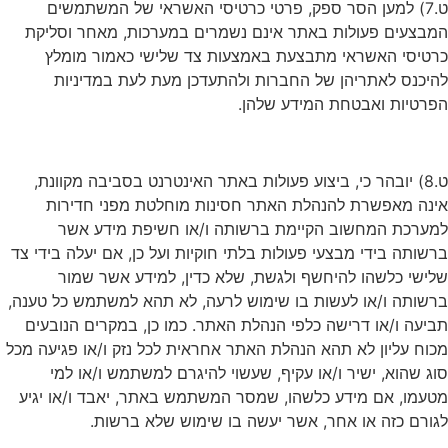
ט.7) למען הסר ספק, פרטי כרטיסי האשראי של המשתמשים
המבצעים פעולות באתר אינם נשמרים במערכות, מאחר וסליקת
כרטיסי האשראי מתבצעת באמצעות צד שלישי כאמור מומלץ
להיכנס לאתריהן של החברות ולהתעדכן מעת לעת במדיניות
הפרטיות ואבטחת המידע שלהן.
ט.8) יובהר כי, ביצוע פעולות באתר האינטרנט בסביבה מקוונת,
אינה מאפשרת להנהלת האתר חסינות מוחלטת מפני חדירות
למערכת המחשוב הקיימת ברשותה ו/או חשיפת מידע אשר
ברשותה בידי מבצעי פעולות בלתי חוקיות ועל כן, אם יעלה בידי צד
שלישי כלשהו להיחשף ולגשת, שלא כדין, למידע אשר שמור
ברשותה ו/או לעשות בו שימוש לרעה, לא תהא למשתמש כל טענה,
תביעה ו/או דרישה כלפי הנהלת האתר. כמו כן, במקרים הנובעים
מכוח עליון לא תהא הנהלת האתר אחראית לכל נזק ו/או פגיעה מכל
סוג שהוא, ישיר ו/או עקיף, שעשוי להיגרם למשתמש ו/או למי
מטעמו, אם מידע כלשהו, שמסר המשתמש באתר, יאבד ו/או יגיע
לגורם כזה או אחר, אשר יעשה בו שימוש שלא ברשות.