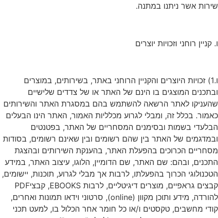
שירות אשר ניתנו במתנה.
ו. קניין רוחני וזכויות יוצרים
ו.1) זכויות היוצרים והקניין הרוחני באתר, בשירותים, במוצרים
ובתכנים המוצגים בו הינם של האתר או של צדדים שלישיים
שהעניקו לאתר הרשאה להשתמש בהם במסגרת האתר והשירותים
כאמור. בכלל זה, ומבלי לגרוע מכלליות האמור, האתר הינו הבעלים
הבלעדי בשמות ובסימנים המסחריים של האתר, בפטנטים
ובמדגמים של האתר בין שהם רשומים ובין שאינם רשומים, בסודות
מסחריים הכרוכים בהפעלת האתר, בהענקת השירותים ובהצגת
התכנים, ובהם: שם האתר, שם הדומיין, הלוגו, עיצוב האתר, במידע
הטכנולוגי הכרוך בהפעלתו, לרבות אך מבלי לגרוע, תוכנות, יישומים,
קבצים גראפיים, מוצרים דיגיטליים, לרבות EBOOKS, קבציPDF
להורדה, מידע ותוכן מקוון (online), סרטוני וידאו תמונות ואחרים,
קודי מחשבים, טקסטים ו/או כל חומר אחר הכלול בו, למעט תכני