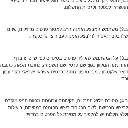
ב.1) תנאי מוקדם לכל טיפול ברכישה הוא אישור חברת כרטיסי
האשראי לעסקה ולגביית התשלום.
ב.2) משתמש המבצע הזמנה חייב למסור פרטים מדויקים, שהם
שלו בלבד ואסור לו לבצע הזמנות עבור צד ג' כלשהו.
ב.3) על המשתמש להקליד פרטים בסיסיים כפי שיופיעו בדף
ההרשמה המקוון כגון: שם פרטי ושם משפחה, כתובת מלאה, כתובת
דואר אלקטרוני, מס' טלפון, מספר כרטיס אשראי ישראלי תקף ונכון
וכד'.
ב.4) מסירת מלוא הפרטים, תקינותם ונכונותם מהווה תנאי מוקדם
לביצוע הרכישה. לשם הבטחת ביצוע ההזמנה במהירות, ביעילות
וללא תקלות יש להקפיד על מסירת כל הפרטים במדויק.