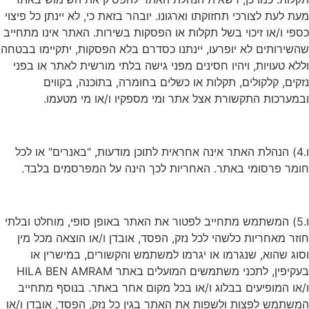
מעת לעת לצורכי תחזוקתו וארגונו. יובהר בזאת כי, לא יינתן כל פיצוי
כספי ו/או זיכוי בשל תקלות או הפסקות בשירות. האתר אינו מתחייב
שהשירותים לא יופרעו, יינתנו כסדרם בלא הפסקות, יתקיימו בבטחה
וללא טעויות, ויהיו חסינים מפני גישה בלתי מורשית לאתר או בפני
נזקים, קלקולים, תקלות או כשלים בחומרה, בתוכנה, בקווים
ובמערכות התקשורת אצל אתר ומי מספקיו ו/או מי מטעמו.
ו.4) הנהלת האתר אינה אחראית לתוכן מודעות, "באנרים" או לכל
חומר פרסומי באתר. האחריות לכך הינה על המפרסמים בלבד.
ו.5) המשתמש מתחייב לפטור את האתר באופן סופי, מוחלט ובלתי
חוזר מאחריות כלשהי לכל נזק, הפסד, אובדן ו/או הוצאה מכל מין
וסוג שהוא, שנגרמו או יגרמו למשתמש והקשורים, במישרין או
בעקיפין, לתכני משתמשים המועלים באתר HILA BEN AMRAM
ו/או המופיעים בבלוג ו/או בכל מקום אחר באתר. בנוסף מתחייב
המשתמש לפצות ולשפות את האתר בגין כל נזק, הפסד, אובדן ו/או