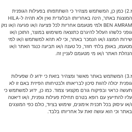
ז.2) כמן כן, המשתמש מצהיר כי השתתפותו בפעילות הגופנית
המוצגת באתר, הינה באחריותו הבלעדית ואין ולא תהיה ל-HILA
BEN AMRAM ולמי מטעמם אחריות לכל פציעה ו/או פגיעה ו/או נזק
גופני כלשהו העלול להיגרם כתוצאה משימוש במוצר, התוכן ו/או
שירות המוצג ו/או הנמכר באתר, וכי לא תהא למשתמש ו/או למי
מטעמו, באופן בלתי חוזר, כל טענה ו/או תביעה כנגד האתר ו/או
הנהלת האתר ו/או מי מטעמם לעניין זה.
ז.3) המשתמש באתר מאשר ומצהיר בזאת כי ידוע לו שפעילות
גופנית יכולה להוות סיכון לבריאותו ולבטיחותו הפיזית באם זו לא
תעשה כראוי ובפיקוח גורם מקצועי צמוד. כמו כן, ידוע למשתמש כי
עליו להתייעץ עם רופא בטרם תחילת פעילות גופנית, ו/או דיאטה
ו/או עיסוק בכל תכנית אימונים, שימוש בציוד, כולם כפי המוצגים
באתר וכי הוא עושה זאת על אחריותו בלבד.