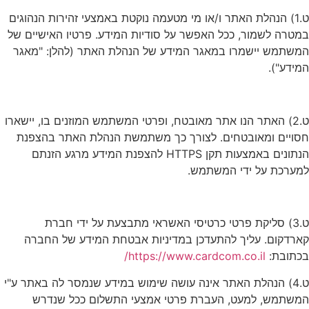
ט.1) הנהלת האתר ו/או מי מטעמה נוקטת באמצעי זהירות הנהוגים
במטרה לשמור, ככל האפשר על סודיות המידע. פרטיו האישיים של
המשתמש יישמרו במאגר המידע של הנהלת האתר (להלן: "מאגר
המידע").
ט.2) האתר הנו אתר מאובטח, ופרטי המשתמש המוזנים בו, יישארו
חסויים ומאובטחים. לצורך כך משתמשת הנהלת האתר בהצפנת
הנתונים באמצעות תקן HTTPS להצפנת המידע מרגע הזנתם
למערכת על ידי המשתמש.
ט.3) סליקת פרטי כרטיסי האשראי מתבצעת על ידי חברת
קארדקום. עליך להתעדכן במדיניות אבטחת המידע של החברה
בכתובת:
https://www.cardcom.co.il/
ט.4) הנהלת האתר אינה עושה שימוש במידע שנמסר לה באתר ע"י
המשתמש, למעט, העברת פרטי אמצעי התשלום ככל שנדרש