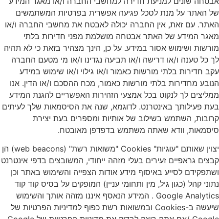
אבטחה שונים למניעת חדירה למחשבי החברה ו/או מאגר המידע
של האתר על מנת לסכל פגיעה אפשרית בפרטיות המשתמשים
האתר. עם זאת, אין החברה יכולה לאבטח את מחשבי החברה ו/או
מאגר המידע של האתר אבטחה מושלמת מפני חדירות בלתי
מורשות ושימוש אסור במידע. על כן, הינך מצהיר בזאת כי לא תהיה
לך כל טענה ו/או דרישה ו/או תביעה נגדינו ו/או מי מטעם החברה
עקב חדירות בלתי מורשות כאמור ו/או גילוי ו/או שימוש במידע
הנובע מחדירות בלתי מורשות כאמור, מכח ההסכם ו/או הדין. אנו
ממליצים לך לנקוט בכל אמצעי הזהירות האפשריים להגנת המידע
בעת פעילותך באינטרנט. לדוגמא, שנה את הסיסמאות שלך לעיתים
קרובות, השתמש בשילוב של אותיות ומספרים בעת יצירת
סיסמאות, וודא שאתה משתמש בדפדפן מאובטח.
יצוין שאותם "עוגיות" Cookies "משואות רשת" (web beacons) הן
קבצים גראפיים זעירים בעלי מזהה ייחודי, המשובצים בדפי אינטרנט
ושתפקידם לסייע באיסוף מידע אודות הצפייה והשימוש באתר וכן
נתוני קהל (כגון גיל, מין ותחומי עניין) המופקים על בסיס קוד קוד
Google Analytics . המידע הנאסף איננו מזהה אותך והשימוש
שיעשה ב-Cookies ובמשואות רשת כפוף למדיניות הפרטיות של
Google /אם אתה רוצה לבדוק את מדיניות הפרטיות של Google