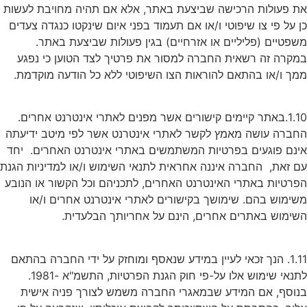
את פעולות הרכישה שביצעת באתר, אלא אם תהיה מחויבת לעשות
כן על פי צו שיפוטי ו/או אם תעמוד בפני איום שינקטו כנגדה צעדים
משפטיים (פליליים או אזרחיים) בגין פעולות שביצעת באתר.
במקרה זה רשאית החברה למסור את פרטיך לצד הטוען כי נפגע
ממך ו/או בהתאם להוראות הצו השיפוטי ללא כל הודעה מוקדמת.
1.10.באתר קיימים קישורים אשר מפנים לאתרי אינטרנט אחרים.
החברה עושה מאמץ לקשר לאתרי אינטרנט אשר לפי מיטב ידיעתה
אינם פוגעים בפרטיות המשתמשים באתרי אינטרנט האחרים. יחד
עם זאת, החברה איננה אחראית לתנאי השימוש ו/או למדיניות הגנת
הפרטיות באתרי האינטרנט האחרים, לתכניהם וכל הקשור או הנובע
משימוש בהם. שימושך בקישורים לאתרי אינטרנט אחרים ו/או
השימוש באתרים אחרים, הינם על אחריותך הבלעדית.
1.11. הנך זכאי לעיין במידע שנאסף ומוחזק על ידי החברה בהתאם
לתנאי שימוש אלו על-פי חוק הגנת הפרטיות, התשמ"א -1981.
בנוסף, אם המידע שבמאגרי החברה משמש לצורך פניה אישית