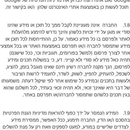
תוכל לעשות כן באמצעות אתרי האינטרנט שלהן ו/או בקישור זה.
1.8. החברה אינה מעוניינת לקבל ממך כל תוכן או מידע שהינו
סודי או מוגן על ידי זכויות כלשהן והינך נדרש להימנע מלהעלות
לאתר ולפרסם בו כל מידע כאמור. על כן, ההתייחסות לכל תוכן או
מידע שתמסור לחברה ו/או תפרסם באמצעות האתר או בכל אמצעי
אחר לצורך פרסום (למשל בפורומים, תגוביות וכו', ככל שישנם)
תהיה כאל מידע לא סודי ולא קנייני. דע, כי במשלוח תכנים ומידע
לפרסום, הנך מקנה לחברה רשיון חינם שאינו מוגבל בזמן, להציג,
לשכפל, להעתיק, להפיץ, לשווק, לשדר, להעמיד לרשות הציבור
ולעשות בתכנים ובמידע כל שימוש אחר לפי שיקול דעתה. משמעותו
של דבר היא שאינך זכאי, ולא תהיה זכאי בעתיד, לכל תשלום שהוא
בגין תכנים כלשהם שתמסור לחברהו/או תפרסם באתר.
1.9. המידע הנמסר על ידך כפוף להוראות מדיניות הגנת הפרטיות
בהסכם ו/או הדין, החברה תימנע, ככל האפשר, ממסירת מידע
לצדדים שלישיים במודע, למעט לספקים וזאת רק על מנת להשלים