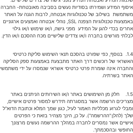
איסוף המידע ושמירתו בסודיות נעשים בסביבה מאובטחת- החברה
משתמשת בשילוב של טכנולוגיות אבטחה, לרבות הגנה על האתר
באמצעות טכנולוגיות הצפנה SSL, נוהלי אבטחה ואמצעים ארגוניים
אחרים בכדי להגן על המידע מפני גישה, ו/או שימוש ו/או גילוי
לבלתי מורשים בחברה ו/או צדדים שלישיים מכח ההסכם ו/או הדין.
1.4. בנוסף, כפי שפורט בהסכם תנאי השימוש סליקת כרטיסי
האשראי של רוכשים דרך האתר מתבצעת באמצעות ספק הסליקה
והחברה אינה שומרת פרטי כרטיסי אשראי שנמסרו על ידי משתמשי
האתר בשרתיה.
1.5. חלק מן השימושים באתר ו/או השירותים הניתנים באתר
מצריכים הרשמה אשר במסגרתה תידרש למסור פרטים אישיים,
ומבלי לגרוע מכלליות האמור לעיל, כגון שמך המלא וכתובת הדוא"ל
שלך (להלן:"ההרשמה"). על כן, הינך מצהיר בזאת כי הפרטים
אישיים אשר נמסרים לחברה במהלך ההרשמה נעשים מרצונך
החופשי ובהסכמתך.