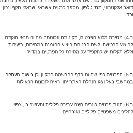
ההרשמה המקוון כגון: שם פרטי ושם משפחה, כתובת מלאה, כתובת
דואר אלקטרוני, מס' טלפון, מספר כרטיס אשראי ישראלי תקף ונכון
וכד'.
ב.4) מסירת מלוא הפרטים, תקינותם ונכונותם מהווה תנאי מוקדם
לביצוע הרכישה. לשם הבטחת ביצוע ההזמנה במהירות, ביעילות
וללא תקלות יש להקפיד על מסירת כל הפרטים במדויק.
ב.5) הפרטים כפי שהוזנו בדף ההרשמה המקוון וכן רישום העסקה
במחשבי בעל ו/או הנהלת האתר יהוו ראיה לנכונות הפעולות.
ב.6) הזנת פרטים כוזבים הינה עבירה פלילית והעושה כן, צפוי
להליכים משפטיים פליליים ואזרחיים.