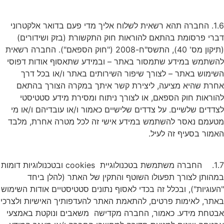
1.6. החברה תהא רשאית לשלוח אליך מדי פעם בדואר אלקטרוני
דברי פרסומת בהתאם להוראות חוק התקשורת (בזק ושידורים)
(תיקון מס' 40), התשס"ח-2008 ("חוק הספאם"). החברה רשאית
להשתמש במידע שתמסור באתר – ובמידע שתאסוף אודות דפוסי
השימוש באתר – לצורך שיפור השירותים באתר ו/או בכל דרך
אחרת שהיא מציעה, ליצירת קשר איתך במקרה הצורך בהתאם
להוראות חוק הספאם, או לצורך ניתוח ומסירת מידע סטטיסטי
לצדדים שלשיים. על צדדים שלישיים כאמור ו/או עובדיהם ו/או מי
מטעמם נאסר להשתמש במידע אישי זה לכל מטרה אחרת, מלבד
האמור בסעיף זה לעיל.
1.7. החברה משתמשת בטכנולוגיית cookies ובטכנולוגיות דומות
במהותן לצורך תפעולו השוטף והתקין של האתר (להלן ביחד
"העוגיות"), ובכלל זה בכדי לאסוף נתונים סטטיסטיים אודות השימוש
באתר, לאימות פרטים, להתאמת האתר להעדפותיך האישיות ולצרכי
אבטחת מידע. כאמור, החברה מקדישה משאבים ונוקטת באמצעי