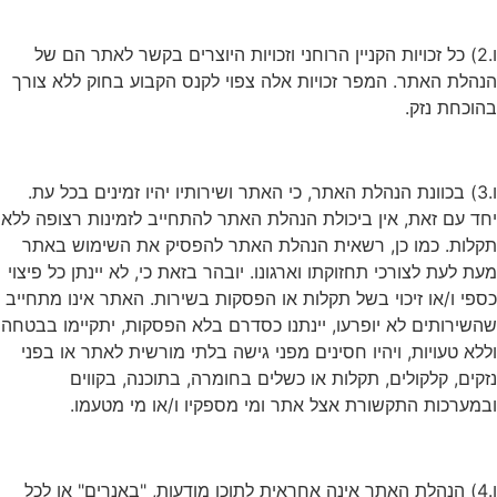
ו.2) כל זכויות הקניין הרוחני וזכויות היוצרים בקשר לאתר הם של
הנהלת האתר. המפר זכויות אלה צפוי לקנס הקבוע בחוק ללא צורך
בהוכחת נזק.
ו.3) בכוונת הנהלת האתר, כי האתר ושירותיו יהיו זמינים בכל עת.
יחד עם זאת, אין ביכולת הנהלת האתר להתחייב לזמינות רצופה ללא
תקלות. כמו כן, רשאית הנהלת האתר להפסיק את השימוש באתר
מעת לעת לצורכי תחזוקתו וארגונו. יובהר בזאת כי, לא יינתן כל פיצוי
כספי ו/או זיכוי בשל תקלות או הפסקות בשירות. האתר אינו מתחייב
שהשירותים לא יופרעו, יינתנו כסדרם בלא הפסקות, יתקיימו בבטחה
וללא טעויות, ויהיו חסינים מפני גישה בלתי מורשית לאתר או בפני
נזקים, קלקולים, תקלות או כשלים בחומרה, בתוכנה, בקווים
ובמערכות התקשורת אצל אתר ומי מספקיו ו/או מי מטעמו.
ו.4) הנהלת האתר אינה אחראית לתוכן מודעות, "באנרים" או לכל