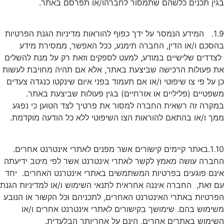
בגין תכנים כלשהם שתמסור לחברהו/או תפרסם באתר.
1.9. המידע הנמסר על ידך כפוף להוראות מדיניות הגנת הפרטיות
בהסכם ו/או הדין, החברה תימנע, ככל האפשר, ממסירת מידע
לצדדים שלישיים במודע, למעט לספקים וזאת רק על מנת להשלים
את פעולות הרכישה שביצעת באתר, אלא אם תהיה מחויבת לעשות
כן על פי צו שיפוטי ו/או אם תעמוד בפני איום שינקטו כנגדה צעדים
משפטיים (פליליים או אזרחיים) בגין פעולות שביצעת באתר.
במקרה זה רשאית החברה למסור את פרטיך לצד הטוען כי נפגע
ממך ו/או בהתאם להוראות הצו השיפוטי ללא כל הודעה מוקדמת.
1.10.באתר קיימים קישורים אשר מפנים לאתרי אינטרנט אחרים.
החברה עושה מאמץ לקשר לאתרי אינטרנט אשר לפי מיטב ידיעתה
אינם פוגעים בפרטיות המשתמשים באתרי אינטרנט האחרים. יחד
עם זאת, החברה איננה אחראית לתנאי השימוש ו/או למדיניות הגנת
הפרטיות באתרי האינטרנט האחרים, לתכניהם וכל הקשור או הנובע
משימוש בהם. שימושך בקישורים לאתרי אינטרנט אחרים ו/או
השימוש באתרים אחרים, הינם על אחריותך הבלעדית.