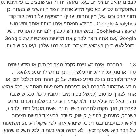
קבצים גראפיים זעירים בעלי מזהה ייחודי, המשובצים בדפי אינטרנט
ושתפקידם לסייע באיסוף מידע אודות הצפייה והשימוש באתר וכן
נתוני קהל (כגון גיל, מין ותחומי עניין) המופקים על בסיס קוד קוד
Google Analytics . המידע הנאסף איננו מזהה אותך והשימוש
שיעשה ב-Cookies ובמשואות רשת כפוף למדיניות הפרטיות של
Google /אם אתה רוצה לבדוק את מדיניות הפרטיות של Google
תוכל לעשות כן באמצעות אתרי האינטרנט שלהן ו/או בקישור זה.
1.8. החברה אינה מעוניינת לקבל ממך כל תוכן או מידע שהינו
סודי או מוגן על ידי זכויות כלשהן והינך נדרש להימנע מלהעלות
לאתר ולפרסם בו כל מידע כאמור. על כן, ההתייחסות לכל תוכן או
מידע שתמסור לחברה ו/או תפרסם באמצעות האתר או בכל אמצעי
אחר לצורך פרסום (למשל בפורומים, תגוביות וכו', ככל שישנם)
תהיה כאל מידע לא סודי ולא קנייני. דע, כי במשלוח תכנים ומידע
לפרסום, הנך מקנה לחברה רשיון חינם שאינו מוגבל בזמן, להציג,
לשכפל, להעתיק, להפיץ, לשווק, לשדר, להעמיד לרשות הציבור
ולעשות בתכנים ובמידע כל שימוש אחר לפי שיקול דעתה. משמעותו
של דבר היא שאינך זכאי, ולא תהיה זכאי בעתיד, לכל תשלום שהוא