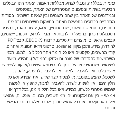
כאמור. בכלל זה, ומבלי לגרוע מכלליות האמור, האתר הינו הבעלים
הבלעדי בשמות ובסימנים המסחריים של האתר, בפטנטים
ובמדגמים של האתר בין שהם רשומים ובין שאינם רשומים, בסודות
מסחריים הכרוכים בהפעלת האתר, בהענקת השירותים ובהצגת
התכנים, ובהם: שם האתר, שם הדומיין, הלוגו, עיצוב האתר, במידע
הטכנולוגי הכרוך בהפעלתו, לרבות אך מבלי לגרוע, תוכנות, יישומים,
קבצים גראפיים, מוצרים דיגיטליים, לרבות EBOOKS, קבציPDF
להורדה, מידע ותוכן מקוון (online), סרטוני וידאו תמונות ואחרים,
קודי מחשבים, טקסטים ו/או כל חומר אחר הכלול בו, למעט תכני
משתמשות כהגדרתו של מונח זה (להלן: "המידע"). המידע מיועד
לשימוש משתמש יחיד על יד קבלת סיסמא אישית ו/או קוד לשימוש
אישי בלבד ואין להעבירו לאחר. אין להעביר, להעתיק, להפיץ,
לשכפל, להציג בפומבי, או למסור לצד שלישי את המידע ו/או כל
חלק הימנו. אין לשנות, לשדר, להעביר, למכור, להפיץ או לעשות
שימוש מסחרי כלשהו, במידע ו/או בכל חלק מימנו, בכל דרך או
אמצעי – בין אם אלקטרוניים, ממוחשבים, מכניים, אופטיים, אמצעי
צילום או הקלטה, או בכל אמצעי ודרך אחרת אלא בהיתר מראש
ובכתב.