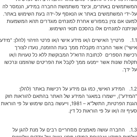
המשתמשים באתרים, וכיצד משתמשת החברה במידע, הנמסר לה
על-ידי המשתמשים באתר או הנאסף על-ידה בעת השימוש באתר.
למעט אם צוין במפורש אחרת למונחים מוגדרים תהא המשמעות
שניתנה למונחים אלו בהסכם תנאי השימוש.
1.1. פרטייך האישיים ו/או מידע אישי ו/או פרטי הזיהוי (להלן: "מידע
אישי") אשר החברה מקבלת ממך בעת ההזמנה, נועדו לצורך
רכישת הספרים לכתובת הדוא"ל המבוקשת ללא כל טעויות ו/או
תקלות שונות אשר יימנעו ממך לקבל את הפריטים שהוזמנו ונרכשו
על ידך.
1.2. המידע האישי, כמו גם מידע על רכישות באתר (להלן:
"המידע"), יישמרו במאגר המידע של האתר בהתאם להוראות חוק
הגנת הפרטיות, התשל"א – 1981, וייעשה בהם שימוש על פי הוראות
סעיף זה ו/או על פי הוראות כל דין.
1.3. החברה עושה מאמצים מסחריים רבים על מנת להגן על
שלמות המידע ואבטחת המידע מפני גישה של צדדים שלישיים.