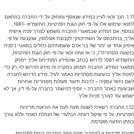
1.11. הנך זכאי לעיין במידע שנאסף ומוחזק על ידי החברה בהתאם
לתנאי שימוש אלו על-פי חוק הגנת הפרטיות, התשמ"א -1981.
בנוסף, אם המידע שבמאגרי החברה משמש לצורך פניה אישית
אליך, בהתבסס על השתייכותך לקבוצת אוכלוסין, שנקבעה על פי
איפיון אחד או יותר של בני אדם ששמותיהם כלולים במאגר ("פניה
בהצעה מסחרית"), כי אז אתה זכאי על-פי חוק הגנת הפרטיות,
התשמ"א-1981 לדרוש בכתב שהמידע המתייחס אליך יימחק
ממאגר המידע. החברה תמחק במקרה זה מידע הדרוש לה רק כדי
לפנות אליך בהצעות מסחריות כאמור לעיל. מידע הדרוש לחברה
לשם ניהול עסקיה – לרבות תיעוד פעולות מסחריות ואחרות
שביצעת באתר החברה – יוסיף להישמר בחברה על-פי דין, אך לא
ישמש עוד לצורך פניות אליך.
1.12.החברה רשאית לשנות מעת לעת את הוראות מדיניות
הפרטיות, על פי שיקול דעתה הבלעדי של הנהלת האתר וללא צורך
במתן הודעה מוקדמת.
מטרת מדיניות זו להסביר מהם נוהגי החברה ביחס לפרטיות