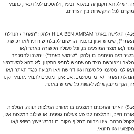
זה. יש לקרוא תקנון זה במלואו ובעיון, ולהסכים לכל תנאיו, כתנאי
מוקדם לכל התקשרות בין הצדדים.
א.4) הגלישה באתר HILA BEN AMRAM (להלן: "האתר / הנהלת
האתר"), שימוש ועיון בתכניו, הרישום לקבלת שירותיו ו/או רכישת
מנוי ו/או מוצר המוצעים בו, וכל פעולה הקשורה באתר ו/או
בשירותים הניתנים בו (להלן: "שימוש באתר") ייחשבו להסכמה
מלאה ומפורשת מצד המשתמש לתנאי התקנון ולא תהא למשתמש
ו/או למי מטעמו כל טענה ו/או דרישה ו/או תביעה כנגד האתר ו/או
הנהלת האתר ו/או מי מטעמם. אם אינך מסכים לתנאי מתנאי תקנון
זה, הנך מתבקש לא לעשות כל שימוש באתר.
א.5) האתר והתכנים המוצגים בו מהווים המלצות תזונה, המלצות
אורח חיים, והמלצות לביצוע פעילות גופנית, או שילוב המלצות אלו,
לקהל הרחב ואינו מהווה תחליף מקום בו נדרש ייעוץ רפואי ו/או
מקצועי ו/או תזונאי.