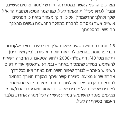
מצריכים הרשמה אשר במסגרתה תידרש למסור פרטים אישיים,
ומבלי לגרוע מכלליות האמור לעיל, כגון שמך המלא וכתובת הדוא"ל
שלך (להלן:"ההרשמה"). על כן, הינך מצהיר בזאת כי הפרטים
אישיים אשר נמסרים לחברה במהלך ההרשמה נעשים מרצונך
החופשי ובהסכמתך.
1.6. החברה תהא רשאית לשלוח אליך מדי פעם בדואר אלקטרוני
דברי פרסומת בהתאם להוראות חוק התקשורת (בזק ושידורים)
(תיקון מס' 40), התשס"ח-2008 ("חוק הספאם"). החברה רשאית
להשתמש במידע שתמסור באתר – ובמידע שתאסוף אודות דפוסי
השימוש באתר – לצורך שיפור השירותים באתר ו/או בכל דרך
אחרת שהיא מציעה, ליצירת קשר איתך במקרה הצורך בהתאם
להוראות חוק הספאם, או לצורך ניתוח ומסירת מידע סטטיסטי
לצדדים שלשיים. על צדדים שלישיים כאמור ו/או עובדיהם ו/או מי
מטעמם נאסר להשתמש במידע אישי זה לכל מטרה אחרת, מלבד
האמור בסעיף זה לעיל.