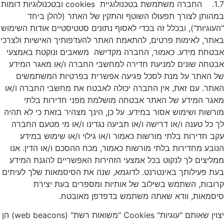
1.7. החברה משתמשת בטכנולוגיית cookies ובטכנולוגיות דומות
במהותן לצורך תפעולו השוטף והתקין של האתר (להלן ביחד
"העוגיות"), ובכלל זה בכדי לאסוף נתונים סטטיסטיים אודות השימוש
באתר, לאימות פרטים, להתאמת האתר להעדפותיך האישיות ולצרכי
אבטחת מידע. כאמור, החברה מקדישה משאבים ונוקטת באמצעי
אבטחה שונים למניעת חדירה למחשבי החברה ו/או מאגר המידע
של האתר על מנת לסכל פגיעה אפשרית בפרטיות המשתמשים
האתר. עם זאת, אין החברה יכולה לאבטח את מחשבי החברה ו/או
מאגר המידע של האתר אבטחה מושלמת מפני חדירות בלתי
מורשות ושימוש אסור במידע. על כן, הינך מצהיר בזאת כי לא תהיה
לך כל טענה ו/או דרישה ו/או תביעה נגדינו ו/או מי מטעם החברה
עקב חדירות בלתי מורשות כאמור ו/או גילוי ו/או שימוש במידע
הנובע מחדירות בלתי מורשות כאמור, מכח ההסכם ו/או הדין. אנו
ממליצים לך לנקוט בכל אמצעי הזהירות האפשריים להגנת המידע
בעת פעילותך באינטרנט. לדוגמא, שנה את הסיסמאות שלך לעיתים
קרובות, השתמש בשילוב של אותיות ומספרים בעת יצירת
סיסמאות, וודא שאתה משתמש בדפדפן מאובטח.
יצוין שאותם "עוגיות" Cookies "משואות רשת" (web beacons) הן