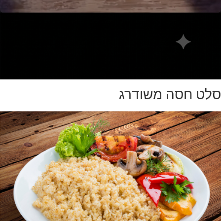
סלט חסה משודרג