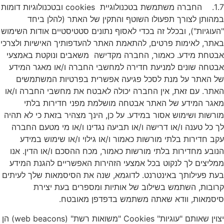
1.7. החברה משתמשת בטכנולוגיית cookies ובטכנולוגיות דומות
במהותן לצורך תפעולו השוטף והתקין של האתר (להלן ביחד
"העוגיות"), ובכלל זה בכדי לאסוף נתונים סטטיסטיים אודות השימוש
באתר, לאימות פרטים, להתאמת האתר להעדפותיך האישיות ולצרכי
אבטחת מידע. כאמור, החברה מקדישה משאבים ונוקטת באמצעי
אבטחה שונים למניעת חדירה למחשבי החברה ו/או מאגר המידע
של האתר על מנת לסכל פגיעה אפשרית בפרטיות המשתמשים
האתר. עם זאת, אין החברה יכולה לאבטח את מחשבי החברה ו/או
מאגר המידע של האתר אבטחה מושלמת מפני חדירות בלתי
מורשות ושימוש אסור במידע. על כן, הינך מצהיר בזאת כי לא תהיה
לך כל טענה ו/או דרישה ו/או תביעה נגדינו ו/או מי מטעם החברה
עקב חדירות בלתי מורשות כאמור ו/או גילוי ו/או שימוש במידע
הנובע מחדירות בלתי מורשות כאמור, מכח ההסכם ו/או הדין. אנו
ממליצים לך לנקוט בכל אמצעי הזהירות האפשריים להגנת המידע
בעת פעילותך באינטרנט. לדוגמא, שנה את הסיסמאות שלך לעיתים
קרובות, השתמש בשילוב של אותיות ומספרים בעת יצירת
סיסמאות, וודא שאתה משתמש בדפדפן מאובטח.
יצוין שאותם "עוגיות" Cookies "משואות רשת" (web beacons) הן