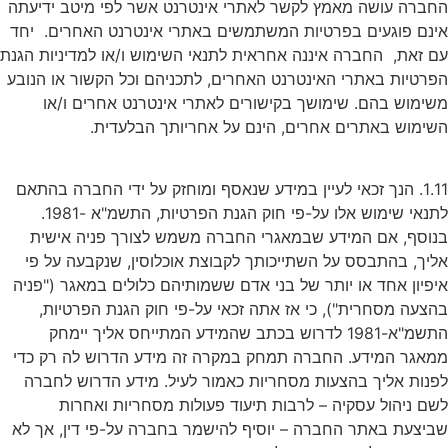
החברה עושה מאמץ לקשר לאתרי אינטרנט אשר לפי מיטב ידיעתה
אינם פוגעים בפרטיות המשתמשים באתרי אינטרנט האחרים. יחד
עם זאת, החברה איננה אחראית לתנאי השימוש ו/או למדיניות הגנת
הפרטיות באתרי האינטרנט האחרים, לתכניהם וכל הקשור או הנובע
משימוש בהם. שימושך בקישורים לאתרי אינטרנט אחרים ו/או
השימוש באתרים אחרים, הינם על אחריותך הבלעדית.
1.11. הנך זכאי לעיין במידע שנאסף ומוחזק על ידי החברה בהתאם
לתנאי שימוש אלו על-פי חוק הגנת הפרטיות, התשמ"א -1981.
בנוסף, אם המידע שבמאגרי החברה משמש לצורך פניה אישית
אליך, בהתבסס על השתייכותך לקבוצת אוכלוסין, שנקבעה על פי
איפיון אחד או יותר של בני אדם ששמותיהם כלולים במאגר ("פניה
בהצעה מסחרית"), כי אז אתה זכאי על-פי חוק הגנת הפרטיות,
התשמ"א-1981 לדרוש בכתב שהמידע המתייחס אליך יימחק
ממאגר המידע. החברה תמחק במקרה זה מידע הדרוש לה רק כדי
לפנות אליך בהצעות מסחריות כאמור לעיל. מידע הדרוש לחברה
לשם ניהול עסקיה – לרבות תיעוד פעולות מסחריות ואחרות
שביצעת באתר החברה – יוסיף להישמר בחברה על-פי דין, אך לא