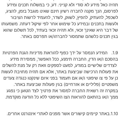
תהיה כאל מידע לא סודי ולא קנייני. דע, כי במשלוח תכנים ומידע
לפרסום, הנך מקנה לחברה רשיון חינם שאינו מוגבל בזמן, להציג,
לשכפל, להעתיק, להפיץ, לשווק, לשדר, להעמיד לרשות הציבור
ולעשות בתכנים ובמידע כל שימוש אחר לפי שיקול דעתה. משמעותו
של דבר היא שאינך זכאי, ולא תהיה זכאי בעתיד, לכל תשלום שהוא
בגין תכנים כלשהם שתמסור לחברהו/או תפרסם באתר.
1.9. המידע הנמסר על ידך כפוף להוראות מדיניות הגנת הפרטיות
בהסכם ו/או הדין, החברה תימנע, ככל האפשר, ממסירת מידע
לצדדים שלישיים במודע, למעט לספקים וזאת רק על מנת להשלים
את פעולות הרכישה שביצעת באתר, אלא אם תהיה מחויבת לעשות
כן על פי צו שיפוטי ו/או אם תעמוד בפני איום שינקטו כנגדה צעדים
משפטיים (פליליים או אזרחיים) בגין פעולות שביצעת באתר.
במקרה זה רשאית החברה למסור את פרטיך לצד הטוען כי נפגע
ממך ו/או בהתאם להוראות הצו השיפוטי ללא כל הודעה מוקדמת.
1.10.באתר קיימים קישורים אשר מפנים לאתרי אינטרנט אחרים.