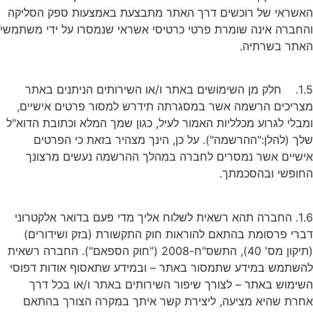
האשראי של רוכשים דרך האתר מתבצעת באמצעות ספק הסליקה
והחברה אינה שומרת פרטי כרטיסי אשראי שנמסרו על ידי משתמשי
האתר בשרתיה.
1.5. חלק מן השימושים באתר ו/או השירותים הניתנים באתר
מצריכים הרשמה אשר במסגרתה תידרש למסור פרטים אישיים,
ומבלי לגרוע מכלליות האמור לעיל, כגון שמך המלא וכתובת הדוא"ל
שלך (להלן:"ההרשמה"). על כן, הינך מצהיר בזאת כי הפרטים
אישיים אשר נמסרים לחברה במהלך ההרשמה נעשים מרצונך
החופשי ובהסכמתך.
1.6. החברה תהא רשאית לשלוח אליך מדי פעם בדואר אלקטרוני
דברי פרסומת בהתאם להוראות חוק התקשורת (בזק ושידורים)
(תיקון מס' 40), התשס"ח-2008 ("חוק הספאם"). החברה רשאית
להשתמש במידע שתמסור באתר – ובמידע שתאסוף אודות דפוסי
השימוש באתר – לצורך שיפור השירותים באתר ו/או בכל דרך
אחרת שהיא מציעה, ליצירת קשר איתך במקרה הצורך בהתאם