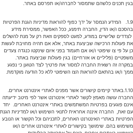
בגין תכנים כלשהם שתמסור לחברהו/או תפרסם באתר.
1.9. המידע הנמסר על ידך כפוף להוראות מדיניות הגנת הפרטיות
בהסכם ו/או הדין, החברה תימנע, ככל האפשר, ממסירת מידע
לצדדים שלישיים במודע, למעט לספקים וזאת רק על מנת להשלים
את פעולות הרכישה שביצעת באתר, אלא אם תהיה מחויבת לעשות
כן על פי צו שיפוטי ו/או אם תעמוד בפני איום שינקטו כנגדה צעדים
משפטיים (פליליים או אזרחיים) בגין פעולות שביצעת באתר.
במקרה זה רשאית החברה למסור את פרטיך לצד הטוען כי נפגע
ממך ו/או בהתאם להוראות הצו השיפוטי ללא כל הודעה מוקדמת.
1.10.באתר קיימים קישורים אשר מפנים לאתרי אינטרנט אחרים.
החברה עושה מאמץ לקשר לאתרי אינטרנט אשר לפי מיטב ידיעתה
אינם פוגעים בפרטיות המשתמשים באתרי אינטרנט האחרים. יחד
עם זאת, החברה איננה אחראית לתנאי השימוש ו/או למדיניות הגנת
הפרטיות באתרי האינטרנט האחרים, לתכניהם וכל הקשור או הנובע
משימוש בהם. שימושך בקישורים לאתרי אינטרנט אחרים ו/או
השימוש באתרים אחרים, הינם על אחריותך הבלעדית.