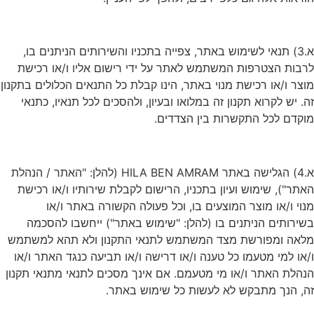
א.3) תנאי לשימוש באתר, צפייה בתכניו והשירותים הניתנים בו,
לרבות הצטרפות המשתמש לאתר על ידי רישום אליו ו/או רכישת
מוצר ו/או רכישת מנוי באתר, הינו קבלת כל התנאים הכלולים בתקנון
זה. יש לקרוא תקנון זה במלואו ובעיון, ולהסכים לכל תנאיו, כתנאי
מוקדם לכל התקשרות בין הצדדים.
א.4) הגלישה באתר HILA BEN AMRAM (להלן: "האתר / הנהלת
האתר"), שימוש ועיון בתכניו, הרישום לקבלת שירותיו ו/או רכישת
מנוי ו/או מוצר המוצעים בו, וכל פעולה הקשורה באתר ו/או
בשירותים הניתנים בו (להלן: "שימוש באתר") ייחשבו להסכמה
מלאה ומפורשת מצד המשתמש לתנאי התקנון ולא תהא למשתמש
ו/או למי מטעמו כל טענה ו/או דרישה ו/או תביעה כנגד האתר ו/או
הנהלת האתר ו/או מי מטעמם. אם אינך מסכים לתנאי מתנאי תקנון
זה, הנך מתבקש לא לעשות כל שימוש באתר.