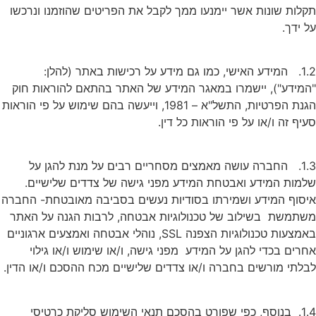
תקלות שונות אשר יימנעו ממך לקבל את הפריטים שהוזמנו ונרכשו
על ידך.
1.2. המידע האישי, כמו גם מידע על רכישות באתר (להלן:
"המידע"), יישמרו במאגר המידע של האתר בהתאם להוראות חוק
הגנת הפרטיות, התשל"א – 1981, וייעשה בהם שימוש על פי הוראות
סעיף זה ו/או על פי הוראות כל דין.
1.3. החברה עושה מאמצים מסחריים רבים על מנת להגן על
שלמות המידע ואבטחת המידע מפני גישה של צדדים שלישיים.
איסוף המידע ושמירתו בסודיות נעשים בסביבה מאובטחת- החברה
משתמשת בשילוב של טכנולוגיות אבטחה, לרבות הגנה על האתר
באמצעות טכנולוגיות הצפנה SSL, נוהלי אבטחה ואמצעים ארגוניים
אחרים בכדי להגן על המידע מפני גישה, ו/או שימוש ו/או גילוי
לבלתי מורשים בחברה ו/או צדדים שלישיים מכח ההסכם ו/או הדין.
1.4. בנוסף, כפי שפורט בהסכם תנאי השימוש סליקת כרטיסי