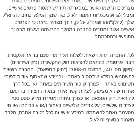
1.5. חלק מן השימושים באתר ו/או השירותים הניתנים באתר
מצריכים הרשמה אשר במסגרתה תידרש למסור פרטים אישיים,
ומבלי לגרוע מכלליות האמור לעיל, כגון שמך המלא וכתובת הדוא"ל
שלך (להלן:"ההרשמה"). על כן, הינך מצהיר בזאת כי הפרטים
אישיים אשר נמסרים לחברה במהלך ההרשמה נעשים מרצונך
החופשי ובהסכמתך.
1.6. החברה תהא רשאית לשלוח אליך מדי פעם בדואר אלקטרוני
דברי פרסומת בהתאם להוראות חוק התקשורת (בזק ושידורים)
(תיקון מס' 40), התשס"ח-2008 ("חוק הספאם"). החברה רשאית
להשתמש במידע שתמסור באתר – ובמידע שתאסוף אודות דפוסי
השימוש באתר – לצורך שיפור השירותים באתר ו/או בכל דרך
אחרת שהיא מציעה, ליצירת קשר איתך במקרה הצורך בהתאם
להוראות חוק הספאם, או לצורך ניתוח ומסירת מידע סטטיסטי
לצדדים שלשיים. על צדדים שלישיים כאמור ו/או עובדיהם ו/או מי
מטעמם נאסר להשתמש במידע אישי זה לכל מטרה אחרת, מלבד
האמור בסעיף זה לעיל.