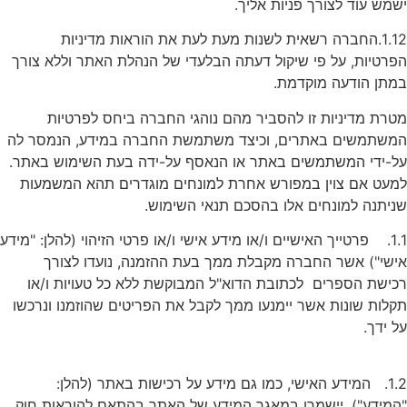
ישמש עוד לצורך פניות אליך.
1.12.החברה רשאית לשנות מעת לעת את הוראות מדיניות
הפרטיות, על פי שיקול דעתה הבלעדי של הנהלת האתר וללא צורך
במתן הודעה מוקדמת.
מטרת מדיניות זו להסביר מהם נוהגי החברה ביחס לפרטיות
המשתמשים באתרים, וכיצד משתמשת החברה במידע, הנמסר לה
על-ידי המשתמשים באתר או הנאסף על-ידה בעת השימוש באתר.
למעט אם צוין במפורש אחרת למונחים מוגדרים תהא המשמעות
שניתנה למונחים אלו בהסכם תנאי השימוש.
1.1. פרטייך האישיים ו/או מידע אישי ו/או פרטי הזיהוי (להלן: "מידע
אישי") אשר החברה מקבלת ממך בעת ההזמנה, נועדו לצורך
רכישת הספרים לכתובת הדוא"ל המבוקשת ללא כל טעויות ו/או
תקלות שונות אשר יימנעו ממך לקבל את הפריטים שהוזמנו ונרכשו
על ידך.
1.2. המידע האישי, כמו גם מידע על רכישות באתר (להלן:
"המידע"), יישמרו במאגר המידע של האתר בהתאם להוראות חוק