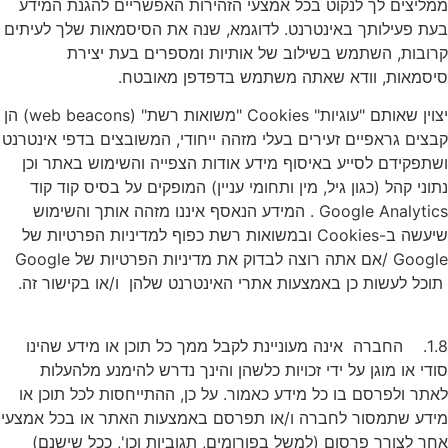
ממליצים לך לנקוט בכל אמצעי הזהירות האפשריים להגנת המידע
בעת פעילותך באינטרנט. לדוגמא, שנה את הסיסמאות שלך לעיתים
קרובות, השתמש בשילוב של אותיות ומספרים בעת יצירת
סיסמאות, וודא שאתה משתמש בדפדפן מאובטח.
יצוין שאותם "עוגיות" Cookies "משואות רשת" (web beacons) הן
קבצים גראפיים זעירים בעלי מזהה ייחודי, המשובצים בדפי אינטרנט
ושתפקידם לסייע באיסוף מידע אודות הצפייה והשימוש באתר וכן
נתוני קהל (כגון גיל, מין ותחומי עניין) המופקים על בסיס קוד קוד
Google Analytics . המידע הנאסף איננו מזהה אותך והשימוש
שיעשה ב-Cookies ובמשואות רשת כפוף למדיניות הפרטיות של
Google /אם אתה רוצה לבדוק את מדיניות הפרטיות של Google
תוכל לעשות כן באמצעות אתרי האינטרנט שלהן ו/או בקישור זה.
1.8. החברה אינה מעוניינת לקבל ממך כל תוכן או מידע שהינו
סודי או מוגן על ידי זכויות כלשהן והינך נדרש להימנע מלהעלות
לאתר ולפרסם בו כל מידע כאמור. על כן, ההתייחסות לכל תוכן או
מידע שתמסור לחברה ו/או תפרסם באמצעות האתר או בכל אמצעי
אחר לצורך פרסום (למשל בפורומים, תגוביות וכו', ככל שישנם)