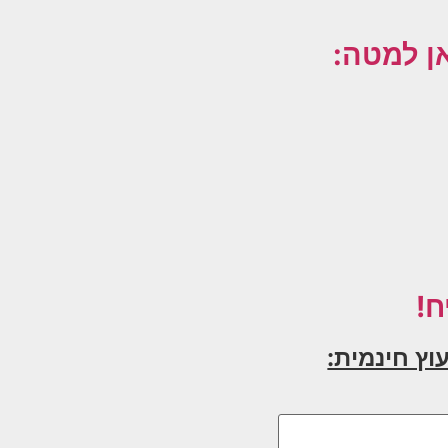
וץ חינמית: