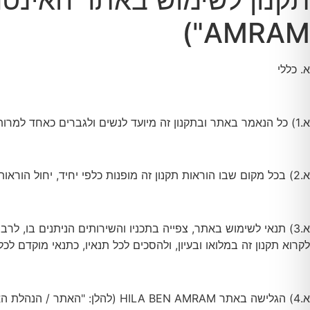
AMRAM")
א. כללי
א.1) כל הנאמר באתר ובתקנון זה מיועד לנשים ולגברים כאחד למרות היותו מנוסח בלשון זכר וזאת מטעמי נוחות בלבד.
א.2) בכל מקום שבו הוראות תקנון זה מופנות כלפי יחיד, יחול הוראות אלה גם כלפי רבים, ולהפך לפי העניין.
א.3) תנאי לשימוש באתר, צפייה בתכניו והשירותים הניתנים בו, ל
לקרוא תקנון זה במלואו ובעיון, ולהסכים לכל תנאיו, כתנאי מוקדם לכ
א.4) הגלישה באתר ILA BEN AMRAM