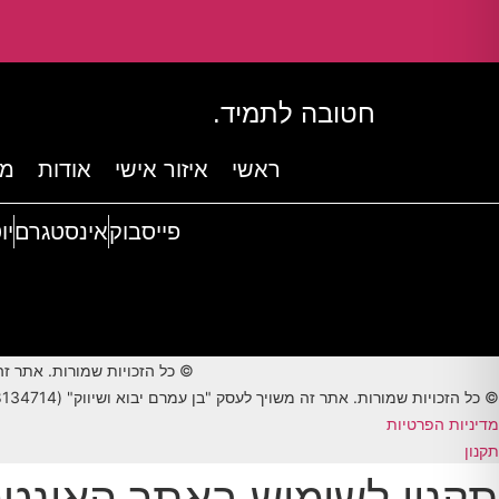
חטובה לתמיד.
ראשי
איזור אישי
אודות
מד
פייסבוק
אינסטגרם
יו
© כל הזכויות שמורות. אתר זה משויך לעסק "בן עמרם" (558134714) 
© כל הזכויות שמורות. אתר זה משויך לעסק "בן עמרם יבוא ושיווק" (558134714) רחוב נחלת אפרים 3 , בית חורון, 9093500 טלפון 0526778911
מדיניות הפרטיות
תקנון