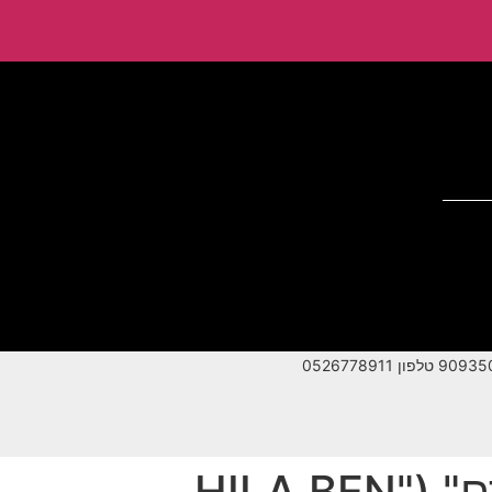
תקנון לשימוש באתר האינטרנט ובתוכנית "הילה בן עמרם" ("HILA BEN