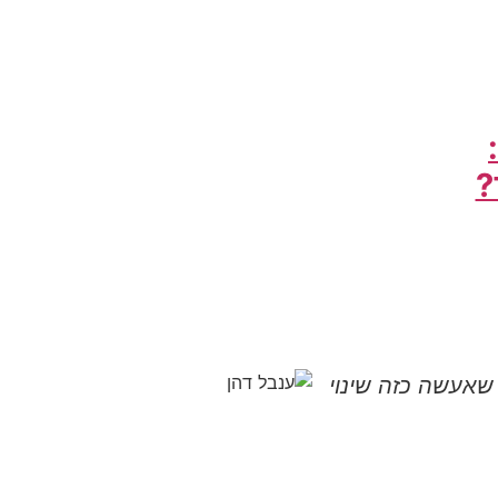
?
אעשה כזה שינוי
"המילים "בא לי"
המיותר הזה. כל כ
נופר שקדי