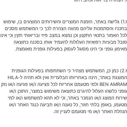
ז.1) גלישה באתר, הזמנת המוצרים והשירותים המוצעים בו, שימוש
בתכניו והסתמכות עליהם מהווה הצהרה לכך כי המשתמש מסכים
לכל האמור בתנאי התקנון וכן נמצא במצב פיזי ובריאותי תקין וכי אינו
סובל מבעיות רפואיות העלולות להעמיד אותו בסכנה כתוצאה
מאימון גופני וכי הינו מסוגל לעסוק בפעילות גופנית מאומצת.
ז.2) כמן כן, המשתמש מצהיר כי השתתפותו בפעילות הגופנית
המוצגת באתר, הינה באחריותו הבלעדית ואין ולא תהיה ל-HILA
BEN AMRAM ולמי מטעמם אחריות לכל פציעה ו/או פגיעה ו/או נזק
גופני כלשהו העלול להיגרם כתוצאה משימוש במוצר, התוכן ו/או
שירות המוצג ו/או הנמכר באתר, וכי לא תהא למשתמש ו/או למי
מטעמו, באופן בלתי חוזר, כל טענה ו/או תביעה כנגד האתר ו/או
הנהלת האתר ו/או מי מטעמם לעניין זה.