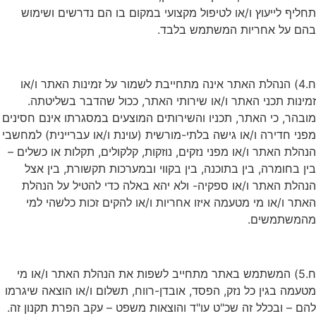
תחליף לייעוץ ו/או לטיפול מקצועי במקום בו הם נדרשים ושימוש
בהם על אחריות המשתמש בלבד.
ח.4) הנהלת האתר אינה מתחייבת לשמור על זמינות האתר ו/או
זמינות תכני האתר ו/או שירותי האתר, ככול שהדבר בשליטתה.
מובהר, כי האתר, תכניו והשירותים המוצעים במסגרתו אינם חסינים
מפני חדירה ו/או גישה בלתי-מורשית (עוינת ו/או עבריינית) למחשבי
הנהלת האתר ו/או מפני נזקים, נוזקות, קלקולים, תקלות או כשלים –
בין בחומרה, בין בתוכנה, בין בקווי ובמערכות תקשורת, בין אצל
הנהלת האתר ו/או ספקיה- ולא יהא באלה כדי להטיל על הנהלת
האתר ו/או מי מטעמה איזו אחריות ו/או להקים זכות כלשהי למי
מהמשתמשים.
ח.5) המשתמש באתר מתחייב לשפות את הנהלת האתר ו/או מי
מטעמה בגין כל נזק, הפסד, אובדן-רווח, תשלום ו/או הוצאה שיגרמו
להם – ובכלל זה שכ"ט עו"ד והוצאות משפט – עקב הפרת תקנון זה.