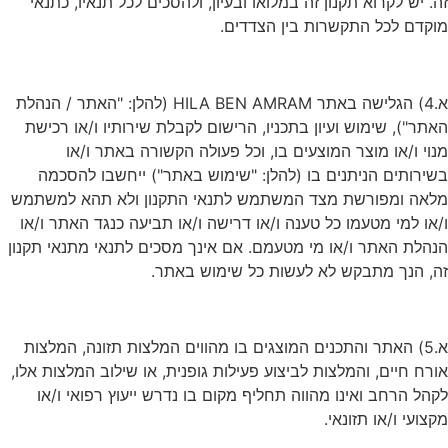
זה. יש לקרוא תקנון זה במלואו ובעיון, ולהסכים לכל תנאיו, כתנאי
מוקדם לכל התקשרות בין הצדדים.
א.4) הגלישה באתר HILA BEN AMRAM (להלן: "האתר / הנהלת
האתר"), שימוש ועיון בתכניו, הרישום לקבלת שירותיו ו/או רכישת
מנוי ו/או מוצר המוצעים בו, וכל פעולה הקשורה באתר ו/או
בשירותים הניתנים בו (להלן: "שימוש באתר") ייחשבו להסכמה
מלאה ומפורשת מצד המשתמש לתנאי התקנון ולא תהא למשתמש
ו/או למי מטעמו כל טענה ו/או דרישה ו/או תביעה כנגד האתר ו/או
הנהלת האתר ו/או מי מטעמם. אם אינך מסכים לתנאי מתנאי תקנון
זה, הנך מתבקש לא לעשות כל שימוש באתר.
א.5) האתר והתכנים המוצגים בו מהווים המלצות תזונה, המלצות
אורח חיים, והמלצות לביצוע פעילות גופנית, או שילוב המלצות אלו,
לקהל הרחב ואינו מהווה תחליף מקום בו נדרש ייעוץ רפואי ו/או
מקצועי ו/או תזונאי.