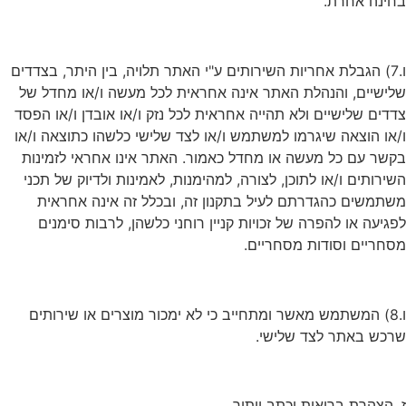
בחינה אחרת.
ו.7) הגבלת אחריות השירותים ע"י האתר תלויה, בין היתר, בצדדים
שלישיים, והנהלת האתר אינה אחראית לכל מעשה ו/או מחדל של
צדדים שלישיים ולא תהייה אחראית לכל נזק ו/או אובדן ו/או הפסד
ו/או הוצאה שיגרמו למשתמש ו/או לצד שלישי כלשהו כתוצאה ו/או
בקשר עם כל מעשה או מחדל כאמור. האתר אינו אחראי לזמינות
השירותים ו/או לתוכן, לצורה, למהימנות, לאמינות ולדיוק של תכני
משתמשים כהגדרתם לעיל בתקנון זה, ובכלל זה אינה אחראית
לפגיעה או להפרה של זכויות קניין רוחני כלשהן, לרבות סימנים
מסחריים וסודות מסחריים.
ו.8) המשתמש מאשר ומתחייב כי לא ימכור מוצרים או שירותים
שרכש באתר לצד שלישי.
ז. הצהרת בריאות וכתב ויתור