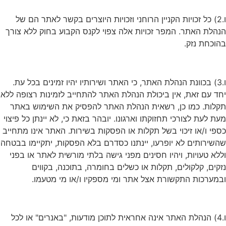
ו.2) כל זכויות הקניין הרוחני וזכויות היוצרים בקשר לאתר הם של
הנהלת האתר. המפר זכויות אלה צפוי לקנס הקבוע בחוק ללא צורך
בהוכחת נזק.
ו.3) בכוונת הנהלת האתר, כי האתר ושירותיו יהיו זמינים בכל עת.
יחד עם זאת, אין ביכולת הנהלת האתר להתחייב לזמינות רצופה ללא
תקלות. כמו כן, רשאית הנהלת האתר להפסיק את השימוש באתר
מעת לעת לצורכי תחזוקתו וארגונו. יובהר בזאת כי, לא יינתן כל פיצוי
כספי ו/או זיכוי בשל תקלות או הפסקות בשירות. האתר אינו מתחייב
שהשירותים לא יופרעו, יינתנו כסדרם בלא הפסקות, יתקיימו בבטחה
וללא טעויות, ויהיו חסינים מפני גישה בלתי מורשית לאתר או בפני
נזקים, קלקולים, תקלות או כשלים בחומרה, בתוכנה, בקווים
ובמערכות התקשורת אצל אתר ומי מספקיו ו/או מי מטעמו.
ו.4) הנהלת האתר אינה אחראית לתוכן מודעות, "באנרים" או לכל