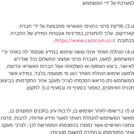
למערכת על ידי המשתמש.
ט.3) סליקת פרטי כרטיסי האשראי מתבצעת על ידי חברת
קארדקום. עליך להתעדכן במדיניות אבטחת המידע של החברה
בכתובת:
https://www.cardcom.co.il/
ט.4) הנהלת האתר אינה עושה שימוש במידע שנמסר לה באתר ע"י
המשתמש, למעט, העברת פרטי אמצעי התשלום ככל שנדרש
לאישור, ביצוע העסקה או השלמתה אצל חברות האשראי וכדומה,
ולמעט שימוש הנהלת האתר ו/או מי מטעמה בלבד, במידע אשר
המשתמש נתן מראש הסכמתו לצרכי מעקב אחר התקדמותו בביצוע
תכנית האימונים, כאמור בסעיף זה ובסעיף ט.5. לתקנון.
ט.5) ברישומו לאתר ושימוש בו, לרבות עיון בתכנים המוצגים בו,
מאשר המשתמש להנהלת האתר לאגור מידע אודותיו, לרבות, פרטיו
ונתוניו האישיים אשר נמסרו בהסכמתו המפורשת לכך, לצרכי מעקב
אחר התקדמותו ובחתירה להשגת מטרותיו.