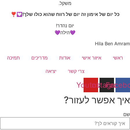
משקל.
כל יום של אימון זה יום של רווח שהוא כולו שלך!
💟❣
יום נהדר!
💜הילה💜
Hila Ben Amram
ראשי
איזור אישי
אודות
מדריכים
תמיכה
צרי קשר
יציאה
Youtube
Instagram
Faceb
איך אפשר לעזור?
שם