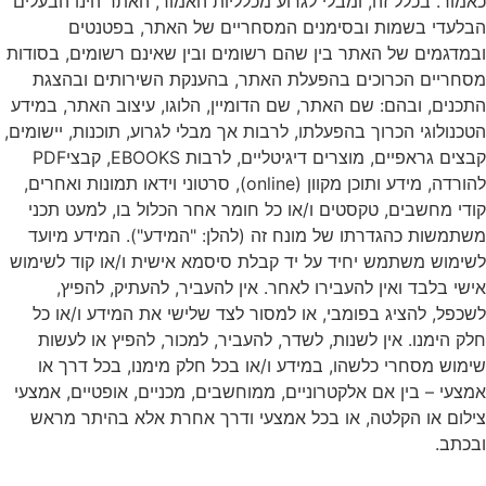
כאמור. בכלל זה, ומבלי לגרוע מכלליות האמור, האתר הינו הבעלים
הבלעדי בשמות ובסימנים המסחריים של האתר, בפטנטים
ובמדגמים של האתר בין שהם רשומים ובין שאינם רשומים, בסודות
מסחריים הכרוכים בהפעלת האתר, בהענקת השירותים ובהצגת
התכנים, ובהם: שם האתר, שם הדומיין, הלוגו, עיצוב האתר, במידע
הטכנולוגי הכרוך בהפעלתו, לרבות אך מבלי לגרוע, תוכנות, יישומים,
קבצים גראפיים, מוצרים דיגיטליים, לרבות EBOOKS, קבציPDF
להורדה, מידע ותוכן מקוון (online), סרטוני וידאו תמונות ואחרים,
קודי מחשבים, טקסטים ו/או כל חומר אחר הכלול בו, למעט תכני
משתמשות כהגדרתו של מונח זה (להלן: "המידע"). המידע מיועד
לשימוש משתמש יחיד על יד קבלת סיסמא אישית ו/או קוד לשימוש
אישי בלבד ואין להעבירו לאחר. אין להעביר, להעתיק, להפיץ,
לשכפל, להציג בפומבי, או למסור לצד שלישי את המידע ו/או כל
חלק הימנו. אין לשנות, לשדר, להעביר, למכור, להפיץ או לעשות
שימוש מסחרי כלשהו, במידע ו/או בכל חלק מימנו, בכל דרך או
אמצעי – בין אם אלקטרוניים, ממוחשבים, מכניים, אופטיים, אמצעי
צילום או הקלטה, או בכל אמצעי ודרך אחרת אלא בהיתר מראש
ובכתב.