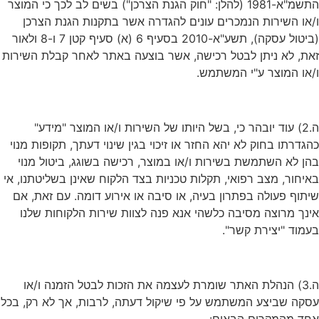
התשמ"א-1981 (להלן: "חוק הגנת הצרכן") בשים לב לכך כי המוצר
ו/או השירות הנמכרים עונים להגדרה אשר בתקנות הגנת הצרכן
(ביטול עסקה), תשע"א-2010 בסעיף 6 (א) סעיף קטן 7 ו-8 ולאור
זאת, לא ניתן לבטל רכישה, אשר בוצעה באתר לאחר קבלת השירות
ו/או המוצר ע"י המשתמש.
ה.2) עוד יובהר כי, בשל היותו של השירות ו/או המוצר "מידע"
כהגדרתו בחוק לא יהא החזר או זיכוי בגין שינוי דעתך, תקופות מנוי
בהן לא השתמשת בשירות ו/או במוצר, רכישה בשוגג, ביטול מנוי
באיחור, מצב רפואי, תקלות טכניות בצד הלקוח שאינן בשליטתנו, אי
שיתוף פעולה בפתרון בעיה, או סיבה או אירוע דומה. עם זאת, אם
אינך מרוצה מסיבה כלשהי אנא פנה לצוות שירות הלקוחות שלנו
בעמוד "יצירת קשר".
ה.3) הנהלת האתר שומרת לעצמה את הזכות לבטל הזמנה ו/או
עסקה שביצע המשתמש על פי שיקול דעתה, לרבות, אך לא רק, בכל
אחד מהמקרים הבאים: