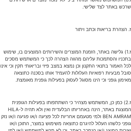
שרכש באתר לצד שלישי.
ז. הצהרת בריאות וכתב ויתור
ז.1) גלישה באתר, הזמנת המוצרים והשירותים המוצעים בו, שימוש
בתכניו והסתמכות עליהם מהווה הצהרה לכך כי המשתמש מסכים
לכל האמור בתנאי התקנון וכן נמצא במצב פיזי ובריאותי תקין וכי אינו
סובל מבעיות רפואיות העלולות להעמיד אותו בסכנה כתוצאה
מאימון גופני וכי הינו מסוגל לעסוק בפעילות גופנית מאומצת.
ז.2) כמן כן, המשתמש מצהיר כי השתתפותו בפעילות הגופנית
המוצגת באתר, הינה באחריותו הבלעדית ואין ולא תהיה ל-HILA
BEN AMRAM ולמי מטעמם אחריות לכל פציעה ו/או פגיעה ו/או נזק
גופני כלשהו העלול להיגרם כתוצאה משימוש במוצר, התוכן ו/או
שירות המוצג ו/או הנמכר באתר, וכי לא תהא למשתמש ו/או למי