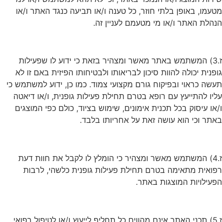
מטעמו, באופן בלתי חוזר, כל טענה ו/או תביעה כנגד האתר ו/או
הנהלת האתר ו/או מי מטעמם לעניין זה.
ז.3) המשתמש באתר מאשר ומצהיר בזאת כי ידוע לו שפעילות
גופנית יכולה להוות סיכון לבריאותו ולבטיחותו הפיזית באם זו לא
תעשה כראוי ובפיקוח גורם מקצועי צמוד. כמו כן, ידוע למשתמש כי
עליו להתייעץ עם רופא בטרם תחילת פעילות גופנית, ו/או דיאטה
ו/או עיסוק בכל תכנית אימונים, שימוש בציוד, כולם כפי המוצגים
באתר וכי הוא עושה זאת על אחריותו בלבד.
ז.4) המשתמש מאשר ומצהיר כי הומלץ לו לקבל את חוות דעת
רפואית מתאימה בטרם תחילת פעילות גופנית כלשהי, לרבות
הפעילויות המוצגות באתר.
ז.5) תכני האתר אינם מהווים כל תחליף לייעוץ ו/או לטיפול רפואי