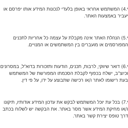
י.4) המשתמש אחראי באופן בלעדי לנכונות המידע אותו יפרסם או
יעביר באמצעות האתר.
י.5) הנהלת האתר אינה מקבלת על עצמה כל אחריות לתכנים
המפורסמים או מועברים בין המשתמשים או המנויים.
י.6) דואר שיווקי, לרבות, תכנים, הודעות ותזכורות בדוא"ל, במסרונים
וכיוצ"ב, ישלח בכפוף לקבלת הסכמתו המפורשת של המשתמש
בעת רישומו לאתר ו/או רכישה שתבוצע על ידו, על פי דין.
י.7) בכל עת יוכל המשתמש לבקש את עדכון המידע אודותיו, תיקונו
ו/או מחיקת המידע אשר מסר באתר. את הבקשה יש לשלוח בכתב
דרך טופס יצירת קשר באתר.