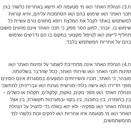
ח.3) הנהלת האתר ו/או מי מטעמה לא תישא באחריות כלשהי בגין
תכני האתר ו/או שימוש בהם ו/או הסתמכות עליהם, והיא קוראת
למשתמש באתר לקבל את המלצת רופא מתאים טרם עשיית כל
שימוש בו. יובהר, למען הסר ספק, כי תכני האתר אינם מהווים משום
תחליף לייעוץ ו/או לטיפול מקצועי במקום בו הם נדרשים ושימוש
בהם על אחריות המשתמש בלבד.
ח.4) הנהלת האתר אינה מתחייבת לשמור על זמינות האתר ו/או
זמינות תכני האתר ו/או שירותי האתר, ככול שהדבר בשליטתה.
מובהר, כי האתר, תכניו והשירותים המוצעים במסגרתו אינם חסינים
מפני חדירה ו/או גישה בלתי-מורשית (עוינת ו/או עבריינית) למחשבי
הנהלת האתר ו/או מפני נזקים, נוזקות, קלקולים, תקלות או כשלים –
בין בחומרה, בין בתוכנה, בין בקווי ובמערכות תקשורת, בין אצל
הנהלת האתר ו/או ספקיה- ולא יהא באלה כדי להטיל על הנהלת
האתר ו/או מי מטעמה איזו אחריות ו/או להקים זכות כלשהי למי
מהמשתמשים.