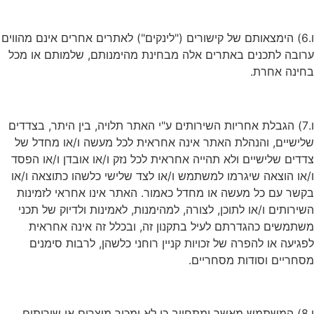
ו.6) הימצאותם של קישורים ("לינקים") לאתרים אחרים אינם מהווים
ערובה לתכנים באתרים אלה מבחינת מהימנותם, שלמותם או מכל
בחינה אחרת.
ו.7) הגבלת אחריות השירותים ע"י האתר תלויה, בין היתר, בצדדים
שלישיים, והנהלת האתר אינה אחראית לכל מעשה ו/או מחדל של
צדדים שלישיים ולא תהייה אחראית לכל נזק ו/או אובדן ו/או הפסד
ו/או הוצאה שיגרמו למשתמש ו/או לצד שלישי כלשהו כתוצאה ו/או
בקשר עם כל מעשה או מחדל כאמור. האתר אינו אחראי לזמינות
השירותים ו/או לתוכן, לצורה, למהימנות, לאמינות ולדיוק של תכני
משתמשים כהגדרתם לעיל בתקנון זה, ובכלל זה אינה אחראית
לפגיעה או להפרה של זכויות קניין רוחני כלשהן, לרבות סימנים
מסחריים וסודות מסחריים.
ו.8) המשתמש מאשר ומתחייב כי לא ימכור מוצרים או שירותים