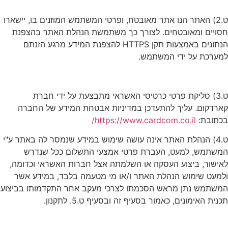
ט.2) האתר הנו אתר מאובטח, ופרטי המשתמש המוזנים בו, יישארו
חסויים ומאובטחים. לצורך כך משתמשת הנהלת האתר בהצפנת
הנתונים באמצעות תקן HTTPS להצפנת המידע מרגע הזנתם
למערכת על ידי המשתמש.
ט.3) סליקת פרטי כרטיסי האשראי מתבצעת על ידי חברת
קארדקום. עליך להתעדכן במדיניות אבטחת המידע של החברה
בכתובת:
https://www.cardcom.co.il/
ט.4) הנהלת האתר אינה עושה שימוש במידע שנמסר לה באתר ע"י
המשתמש, למעט, העברת פרטי אמצעי התשלום ככל שנדרש
לאישור, ביצוע העסקה או השלמתה אצל חברות האשראי וכדומה,
ולמעט שימוש הנהלת האתר ו/או מי מטעמה בלבד, במידע אשר
המשתמש נתן מראש הסכמתו לצרכי מעקב אחר התקדמותו בביצוע
תכנית האימונים, כאמור בסעיף זה ובסעיף ט.5. לתקנון.