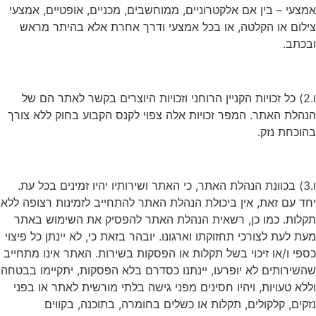
אמצעי – בין אם אלקטרוניים, ממוחשבים, מכניים, אופטיים, אמצעי
צילום או הקלטה, או בכל אמצעי ודרך אחרת אלא בהיתר מראש
ובכתב.
ו.2) כל זכויות הקניין הרוחני וזכויות היוצרים בקשר לאתר הם של
הנהלת האתר. המפר זכויות אלה צפוי לקנס הקבוע בחוק ללא צורך
בהוכחת נזק.
ו.3) בכוונת הנהלת האתר, כי האתר ושירותיו יהיו זמינים בכל עת.
יחד עם זאת, אין ביכולת הנהלת האתר להתחייב לזמינות רצופה ללא
תקלות. כמו כן, רשאית הנהלת האתר להפסיק את השימוש באתר
מעת לעת לצורכי תחזוקתו וארגונו. יובהר בזאת כי, לא יינתן כל פיצוי
כספי ו/או זיכוי בשל תקלות או הפסקות בשירות. האתר אינו מתחייב
שהשירותים לא יופרעו, יינתנו כסדרם בלא הפסקות, יתקיימו בבטחה
וללא טעויות, ויהיו חסינים מפני גישה בלתי מורשית לאתר או בפני
נזקים, קלקולים, תקלות או כשלים בחומרה, בתוכנה, בקווים