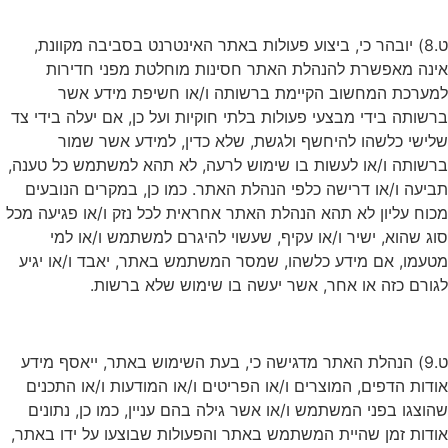
ט.8) יובהר כי, ביצוע פעולות באתר האינטרנט בסביבה מקוונת,
אינה מאפשרת להנהלת האתר חסינות מוחלטת מפני חדירות
למערכת המחשוב הקיימת ברשותה ו/או חשיפת מידע אשר
ברשותה בידי מבצעי פעולות בלתי חוקיות ועל כן, אם יעלה בידי צד
שלישי כלשהו להיחשף ולגשת, שלא כדין, למידע אשר שמור
ברשותה ו/או לעשות בו שימוש לרעה, לא תהא למשתמש כל טענה,
תביעה ו/או דרישה כלפי הנהלת האתר. כמו כן, במקרים הנובעים
מכוח עליון לא תהא הנהלת האתר אחראית לכל נזק ו/או פגיעה מכל
סוג שהוא, ישיר ו/או עקיף, שעשוי להיגרם למשתמש ו/או למי
מטעמו, אם מידע כלשהו, שמסר המשתמש באתר, יאבד ו/או יגיע
לגורם כזה או אחר, אשר יעשה בו שימוש שלא ברשות.
ט.9) הנהלת האתר מדגישה כי, בעת השימוש באתר, ייאסף מידע
אודות הדפים, המוצרים ו/או הפריטים ו/או המודעות ו/או התכנים
שהוצגו בפני המשתמש ו/או אשר גילה בהם עניין, כמו כן, נתונים
אודות זמן שהיית המשתמש באתר והפעולות שבוצעו על ידו באתר,