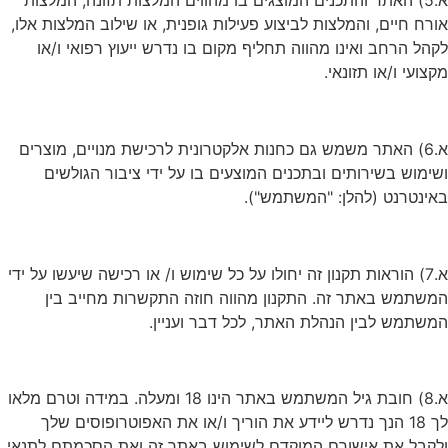
א.5) האתר והתכנים המוצגים בו מהווים המלצות תזונה, המלצות
אורח חיים, והמלצות לביצוע פעילות גופנית, או שילוב המלצות אלו,
לקהל הרחב ואינו מהווה תחליף מקום בו נדרש ייעוץ רפואי ו/או
מקצועי ו/או תזונאי.
א.6) האתר משמש גם כחנות אלקטרונית לרכישת מנויים, מוצרים
ושימוש בשירותים ובתכנים המוצעים בו על ידי ציבור הגולשים
באינטרנט (להלן: "המשתמש").
א.7) הוראות תקנון זה יחולו על כל שימוש ו/ או רכישה שיעשו על ידי
המשתמש באתר זה. התקנון מהווה חוזה התקשרות מחייב בין
המשתמש לבין הנהלת האתר, לכל דבר ועניין.
א.8) חובת גיל המשתמש באתר הינו 18 ומעלה. במידה וטרם מלאו
לך 18 הנך נדרש ליידע את הוריך ו/או את האפוטרופוסים שלך
ולקבל את אישורם המוקדם לשימוש באתר זה ואת הסכמתם לתנאי