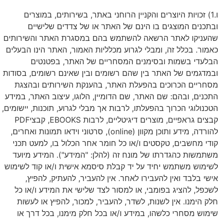
ו.1) זכויות היוצרים והקניין הרוחני באתר, בשירותים, במוצרים
ובתכנים המוצגים בו הינם של האתר או של צדדים שלישיים
שהעניקו לאתר הרשאה להשתמש בהם במסגרת האתר והשירותים
כאמור. בכלל זה, ומבלי לגרוע מכלליות האמור, האתר הינו הבעלים
הבלעדי בשמות ובסימנים המסחריים של האתר, בפטנטים
ובמדגמים של האתר בין שהם רשומים ובין שאינם רשומים, בסודות
מסחריים הכרוכים בהפעלת האתר, בהענקת השירותים ובהצגת
התכנים, ובהם: שם האתר, שם הדומיין, הלוגו, עיצוב האתר, במידע
הטכנולוגי הכרוך בהפעלתו, לרבות אך מבלי לגרוע, תוכנות, יישומים,
קבצים גראפיים, מוצרים דיגיטליים, לרבות EBOOKS, קבציPDF
להורדה, מידע ותוכן מקוון (online), סרטוני וידאו תמונות ואחרים,
קודי מחשבים, טקסטים ו/או כל חומר אחר הכלול בו, למעט תכני
משתמשות כהגדרתו של מונח זה (להלן: "המידע"). המידע מיועד
לשימוש משתמש יחיד על יד קבלת סיסמא אישית ו/או קוד לשימוש
אישי בלבד ואין להעבירו לאחר. אין להעביר, להעתיק, להפיץ,
לשכפל, להציג בפומבי, או למסור לצד שלישי את המידע ו/או כל
חלק הימנו. אין לשנות, לשדר, להעביר, למכור, להפיץ או לעשות
שימוש מסחרי כלשהו, במידע ו/או בכל חלק מימנו, בכל דרך או