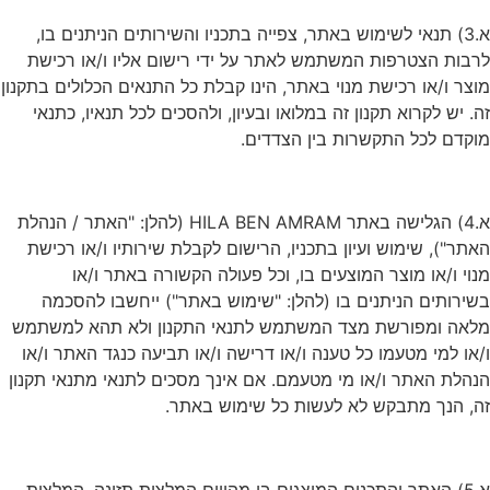
א.3) תנאי לשימוש באתר, צפייה בתכניו והשירותים הניתנים בו,
לרבות הצטרפות המשתמש לאתר על ידי רישום אליו ו/או רכישת
מוצר ו/או רכישת מנוי באתר, הינו קבלת כל התנאים הכלולים בתקנון
זה. יש לקרוא תקנון זה במלואו ובעיון, ולהסכים לכל תנאיו, כתנאי
מוקדם לכל התקשרות בין הצדדים.
א.4) הגלישה באתר HILA BEN AMRAM (להלן: "האתר / הנהלת
האתר"), שימוש ועיון בתכניו, הרישום לקבלת שירותיו ו/או רכישת
מנוי ו/או מוצר המוצעים בו, וכל פעולה הקשורה באתר ו/או
בשירותים הניתנים בו (להלן: "שימוש באתר") ייחשבו להסכמה
מלאה ומפורשת מצד המשתמש לתנאי התקנון ולא תהא למשתמש
ו/או למי מטעמו כל טענה ו/או דרישה ו/או תביעה כנגד האתר ו/או
הנהלת האתר ו/או מי מטעמם. אם אינך מסכים לתנאי מתנאי תקנון
זה, הנך מתבקש לא לעשות כל שימוש באתר.