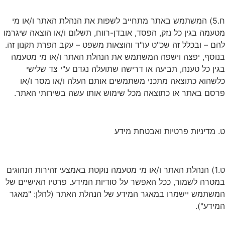
ח.5) המשתמש באתר מתחייב לשפות את הנהלת האתר ו/או מי
מטעמה בגין כל נזק, הפסד, אובדן-רווח, תשלום ו/או הוצאה שיגרמו
להם – ובכלל זה שכ"ט עו"ד והוצאות משפט – עקב הפרת תקנון זה.
בנוסף, יפצה וישפה המשתמש את הנהלת האתר ו/או מי מטעמה
בגין כל טענה, תביעה או דרישה שתועלה נגדם ע"י צד שלישי
כלשהוא כתוצאה מתכני משתמשים אותם העלה ו/או מסר ו/או
פרסם באתר או כתוצאה מכל שימוש אותו עשה בשירותי האתר.
ט. מדיניות פרטיות ואבטחת מידע
ט.1) הנהלת האתר ו/או מי מטעמה נוקטת באמצעי זהירות הנהוגים
במטרה לשמור, ככל האפשר על סודיות המידע. פרטיו האישיים של
המשתמש יישמרו במאגר המידע של הנהלת האתר (להלן: "מאגר
המידע").