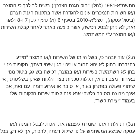
התשמ"א-1981 (להלן: "חוק הגנת הצרכן") בשים לב לכך כי המוצר
ו/או השירות הנמכרים עונים להגדרה אשר בתקנות הגנת הצרכן
(ביטול עסקה), תשע"א-2010 בסעיף 6 (א) סעיף קטן 7 ו-8 ולאור
זאת, לא ניתן לבטל רכישה, אשר בוצעה באתר לאחר קבלת השירות
ו/או המוצר ע"י המשתמש.
ה.2) עוד יובהר כי, בשל היותו של השירות ו/או המוצר "מידע"
כהגדרתו בחוק לא יהא החזר או זיכוי בגין שינוי דעתך, תקופות מנוי
בהן לא השתמשת בשירות ו/או במוצר, רכישה בשוגג, ביטול מנוי
באיחור, מצב רפואי, תקלות טכניות בצד הלקוח שאינן בשליטתנו, אי
שיתוף פעולה בפתרון בעיה, או סיבה או אירוע דומה. עם זאת, אם
אינך מרוצה מסיבה כלשהי אנא פנה לצוות שירות הלקוחות שלנו
בעמוד "יצירת קשר".
ה.3) הנהלת האתר שומרת לעצמה את הזכות לבטל הזמנה ו/או
עסקה שביצע המשתמש על פי שיקול דעתה, לרבות, אך לא רק, בכל