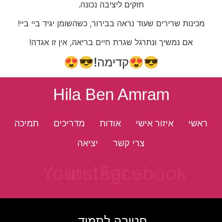
חזקים ליציבה נכונה.
מכינות שרירים שעוד נראה בבירור, כשהשומן יגיד ביי ביי!
אם נמשיך ונתרגל שגרת חיים בריאה, אין זו אגדה!
😎😍קדימה!😎😍
Hila Ben Amram
ראשי
איזור אישי
אודות
מדריכים
תמיכה
צרי קשר
יציאה
Youtube
Instagram
Facebook
חטובה לתמיד.