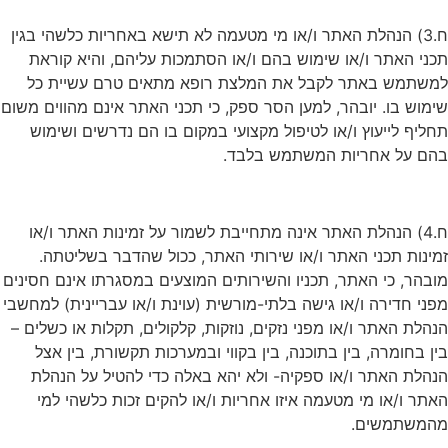
ח.3) הנהלת האתר ו/או מי מטעמה לא תישא באחריות כלשהי בגין
תכני האתר ו/או שימוש בהם ו/או הסתמכות עליהם, והיא קוראת
למשתמש באתר לקבל את המלצת רופא מתאים טרם עשיית כל
שימוש בו. יובהר, למען הסר ספק, כי תכני האתר אינם מהווים משום
תחליף לייעוץ ו/או לטיפול מקצועי במקום בו הם נדרשים ושימוש
בהם על אחריות המשתמש בלבד.
ח.4) הנהלת האתר אינה מתחייבת לשמור על זמינות האתר ו/או
זמינות תכני האתר ו/או שירותי האתר, ככול שהדבר בשליטתה.
מובהר, כי האתר, תכניו והשירותים המוצעים במסגרתו אינם חסינים
מפני חדירה ו/או גישה בלתי-מורשית (עוינת ו/או עבריינית) למחשבי
הנהלת האתר ו/או מפני נזקים, נוזקות, קלקולים, תקלות או כשלים –
בין בחומרה, בין בתוכנה, בין בקווי ובמערכות תקשורת, בין אצל
הנהלת האתר ו/או ספקיה- ולא יהא באלה כדי להטיל על הנהלת
האתר ו/או מי מטעמה איזו אחריות ו/או להקים זכות כלשהי למי
מהמשתמשים.