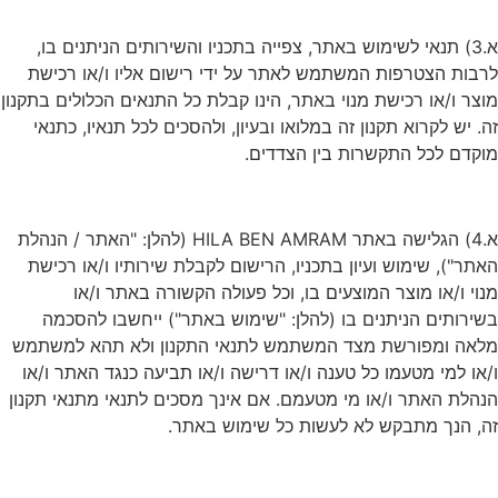
א.3) תנאי לשימוש באתר, צפייה בתכניו והשירותים הניתנים בו,
לרבות הצטרפות המשתמש לאתר על ידי רישום אליו ו/או רכישת
מוצר ו/או רכישת מנוי באתר, הינו קבלת כל התנאים הכלולים בתקנון
זה. יש לקרוא תקנון זה במלואו ובעיון, ולהסכים לכל תנאיו, כתנאי
מוקדם לכל התקשרות בין הצדדים.
א.4) הגלישה באתר HILA BEN AMRAM (להלן: "האתר / הנהלת
האתר"), שימוש ועיון בתכניו, הרישום לקבלת שירותיו ו/או רכישת
מנוי ו/או מוצר המוצעים בו, וכל פעולה הקשורה באתר ו/או
בשירותים הניתנים בו (להלן: "שימוש באתר") ייחשבו להסכמה
מלאה ומפורשת מצד המשתמש לתנאי התקנון ולא תהא למשתמש
ו/או למי מטעמו כל טענה ו/או דרישה ו/או תביעה כנגד האתר ו/או
הנהלת האתר ו/או מי מטעמם. אם אינך מסכים לתנאי מתנאי תקנון
זה, הנך מתבקש לא לעשות כל שימוש באתר.