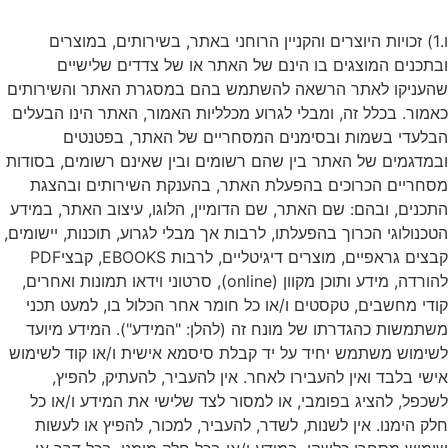
ו.1) זכויות היוצרים והקניין הרוחני באתר, בשירותים, במוצרים
ובתכנים המוצגים בו הינם של האתר או של צדדים שלישיים
שהעניקו לאתר הרשאה להשתמש בהם במסגרת האתר והשירותים
כאמור. בכלל זה, ומבלי לגרוע מכלליות האמור, האתר הינו הבעלים
הבלעדי בשמות ובסימנים המסחריים של האתר, בפטנטים
ובמדגמים של האתר בין שהם רשומים ובין שאינם רשומים, בסודות
מסחריים הכרוכים בהפעלת האתר, בהענקת השירותים ובהצגת
התכנים, ובהם: שם האתר, שם הדומיין, הלוגו, עיצוב האתר, במידע
הטכנולוגי הכרוך בהפעלתו, לרבות אך מבלי לגרוע, תוכנות, יישומים,
קבצים גראפיים, מוצרים דיגיטליים, לרבות EBOOKS, קבציPDF
להורדה, מידע ותוכן מקוון (online), סרטוני וידאו תמונות ואחרים,
קודי מחשבים, טקסטים ו/או כל חומר אחר הכלול בו, למעט תכני
משתמשות כהגדרתו של מונח זה (להלן: "המידע"). המידע מיועד
לשימוש משתמש יחיד על יד קבלת סיסמא אישית ו/או קוד לשימוש
אישי בלבד ואין להעבירו לאחר. אין להעביר, להעתיק, להפיץ,
לשכפל, להציג בפומבי, או למסור לצד שלישי את המידע ו/או כל
חלק הימנו. אין לשנות, לשדר, להעביר, למכור, להפיץ או לעשות