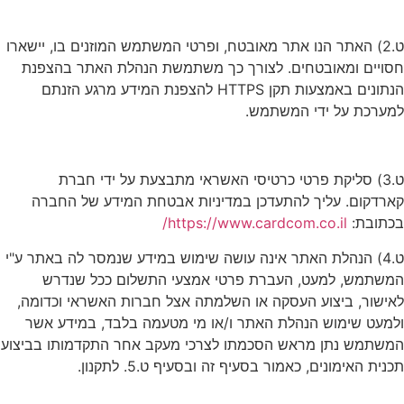
ט.2) האתר הנו אתר מאובטח, ופרטי המשתמש המוזנים בו, יישארו
חסויים ומאובטחים. לצורך כך משתמשת הנהלת האתר בהצפנת
הנתונים באמצעות תקן HTTPS להצפנת המידע מרגע הזנתם
למערכת על ידי המשתמש.
ט.3) סליקת פרטי כרטיסי האשראי מתבצעת על ידי חברת
קארדקום. עליך להתעדכן במדיניות אבטחת המידע של החברה
בכתובת:
https://www.cardcom.co.il/
ט.4) הנהלת האתר אינה עושה שימוש במידע שנמסר לה באתר ע"י
המשתמש, למעט, העברת פרטי אמצעי התשלום ככל שנדרש
לאישור, ביצוע העסקה או השלמתה אצל חברות האשראי וכדומה,
ולמעט שימוש הנהלת האתר ו/או מי מטעמה בלבד, במידע אשר
המשתמש נתן מראש הסכמתו לצרכי מעקב אחר התקדמותו בביצוע
תכנית האימונים, כאמור בסעיף זה ובסעיף ט.5. לתקנון.