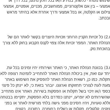
שימוש מסחרי כלשהו, במידע ו/או בכל חלק מימנו, בכל דרך או
אמצעי – בין אם אלקטרוניים, ממוחשבים, מכניים, אופטיים, אמצעי
צילום או הקלטה, או בכל אמצעי ודרך אחרת אלא בהיתר מראש
ובכתב.
ו.2) כל זכויות הקניין הרוחני וזכויות היוצרים בקשר לאתר הם של
הנהלת האתר. המפר זכויות אלה צפוי לקנס הקבוע בחוק ללא צורך
בהוכחת נזק.
ו.3) בכוונת הנהלת האתר, כי האתר ושירותיו יהיו זמינים בכל עת.
יחד עם זאת, אין ביכולת הנהלת האתר להתחייב לזמינות רצופה ללא
תקלות. כמו כן, רשאית הנהלת האתר להפסיק את השימוש באתר
מעת לעת לצורכי תחזוקתו וארגונו. יובהר בזאת כי, לא יינתן כל פיצוי
כספי ו/או זיכוי בשל תקלות או הפסקות בשירות. האתר אינו מתחייב
שהשירותים לא יופרעו, יינתנו כסדרם בלא הפסקות, יתקיימו בבטחה
וללא טעויות, ויהיו חסינים מפני גישה בלתי מורשית לאתר או בפני
נזקים, קלקולים, תקלות או כשלים בחומרה, בתוכנה, בקווים