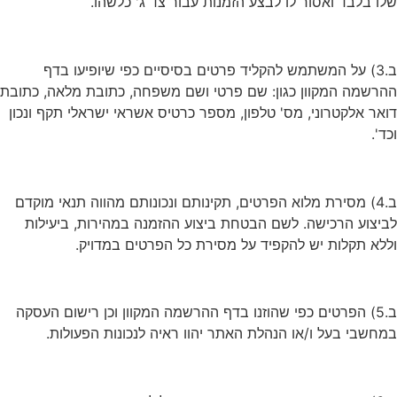
שלו בלבד ואסור לו לבצע הזמנות עבור צד ג' כלשהו.
ב.3) על המשתמש להקליד פרטים בסיסיים כפי שיופיעו בדף
ההרשמה המקוון כגון: שם פרטי ושם משפחה, כתובת מלאה, כתובת
דואר אלקטרוני, מס' טלפון, מספר כרטיס אשראי ישראלי תקף ונכון
וכד'.
ב.4) מסירת מלוא הפרטים, תקינותם ונכונותם מהווה תנאי מוקדם
לביצוע הרכישה. לשם הבטחת ביצוע ההזמנה במהירות, ביעילות
וללא תקלות יש להקפיד על מסירת כל הפרטים במדויק.
ב.5) הפרטים כפי שהוזנו בדף ההרשמה המקוון וכן רישום העסקה
במחשבי בעל ו/או הנהלת האתר יהוו ראיה לנכונות הפעולות.