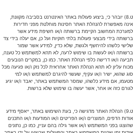
ט.8) יובהר כי, ביצוע פעולות באתר האינטרנט בסביבה מקוונת,
אינה מאפשרת להנהלת האתר חסינות מוחלטת מפני חדירות
למערכת המחשוב הקיימת ברשותה ו/או חשיפת מידע אשר
ברשותה בידי מבצעי פעולות בלתי חוקיות ועל כן, אם יעלה בידי צד
שלישי כלשהו להיחשף ולגשת, שלא כדין, למידע אשר שמור
ברשותה ו/או לעשות בו שימוש לרעה, לא תהא למשתמש כל טענה,
תביעה ו/או דרישה כלפי הנהלת האתר. כמו כן, במקרים הנובעים
מכוח עליון לא תהא הנהלת האתר אחראית לכל נזק ו/או פגיעה מכל
סוג שהוא, ישיר ו/או עקיף, שעשוי להיגרם למשתמש ו/או למי
מטעמו, אם מידע כלשהו, שמסר המשתמש באתר, יאבד ו/או יגיע
לגורם כזה או אחר, אשר יעשה בו שימוש שלא ברשות.
ט.9) הנהלת האתר מדגישה כי, בעת השימוש באתר, ייאסף מידע
אודות הדפים, המוצרים ו/או הפריטים ו/או המודעות ו/או התכנים
שהוצגו בפני המשתמש ו/או אשר גילה בהם עניין, כמו כן, נתונים
אודות זמן שהיית המשתמש באתר והפעולות שבוצעו על ידו באתר,