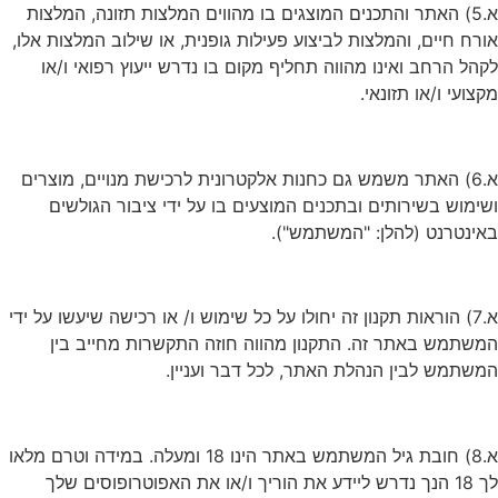
א.5) האתר והתכנים המוצגים בו מהווים המלצות תזונה, המלצות
אורח חיים, והמלצות לביצוע פעילות גופנית, או שילוב המלצות אלו,
לקהל הרחב ואינו מהווה תחליף מקום בו נדרש ייעוץ רפואי ו/או
מקצועי ו/או תזונאי.
א.6) האתר משמש גם כחנות אלקטרונית לרכישת מנויים, מוצרים
ושימוש בשירותים ובתכנים המוצעים בו על ידי ציבור הגולשים
באינטרנט (להלן: "המשתמש").
א.7) הוראות תקנון זה יחולו על כל שימוש ו/ או רכישה שיעשו על ידי
המשתמש באתר זה. התקנון מהווה חוזה התקשרות מחייב בין
המשתמש לבין הנהלת האתר, לכל דבר ועניין.
א.8) חובת גיל המשתמש באתר הינו 18 ומעלה. במידה וטרם מלאו
לך 18 הנך נדרש ליידע את הוריך ו/או את האפוטרופוסים שלך