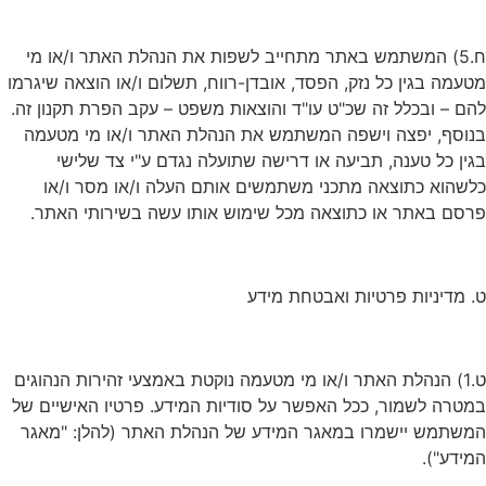
ח.5) המשתמש באתר מתחייב לשפות את הנהלת האתר ו/או מי
מטעמה בגין כל נזק, הפסד, אובדן-רווח, תשלום ו/או הוצאה שיגרמו
להם – ובכלל זה שכ"ט עו"ד והוצאות משפט – עקב הפרת תקנון זה.
בנוסף, יפצה וישפה המשתמש את הנהלת האתר ו/או מי מטעמה
בגין כל טענה, תביעה או דרישה שתועלה נגדם ע"י צד שלישי
כלשהוא כתוצאה מתכני משתמשים אותם העלה ו/או מסר ו/או
פרסם באתר או כתוצאה מכל שימוש אותו עשה בשירותי האתר.
ט. מדיניות פרטיות ואבטחת מידע
ט.1) הנהלת האתר ו/או מי מטעמה נוקטת באמצעי זהירות הנהוגים
במטרה לשמור, ככל האפשר על סודיות המידע. פרטיו האישיים של
המשתמש יישמרו במאגר המידע של הנהלת האתר (להלן: "מאגר
המידע").