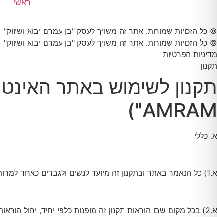
ראשי
© כל הזכויות שמורות. אתר זה משויך לעסק "בן עמרם יבוא ושיווק" (558134714) רחוב נחלת אפרים 3 , בית חורון, 9093500 טלפון 0526778911
© כל הזכויות שמורות. אתר זה משויך לעסק "בן עמרם יבוא ושיווק" (558134714) רחוב נחלת אפרים 3 , בית חורון, 9093500 טלפון 0526778911
מדיניות הפרטיות
תקנון
AMRAM")
א. כללי
א.1) כל הנאמר באתר ובתקנון זה מיועד לנשים ולגברים כאחד למרות היותו מנוסח בלשון זכר וזאת מטעמי נוחות בלבד.
א.2) בכל מקום שבו הוראות תקנון זה מופנות כלפי יחיד, יחול הוראות אלה גם כלפי רבים, ולהפך לפי העניין.