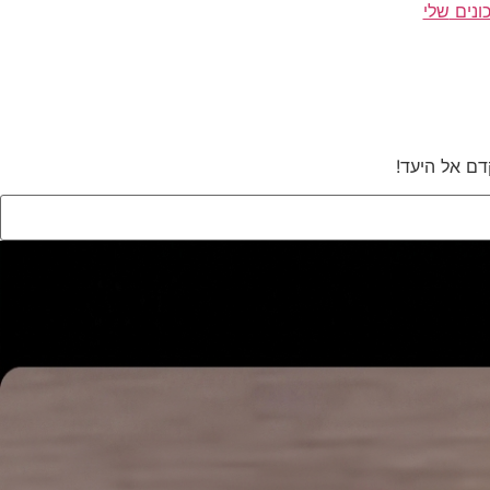
ונים
שלי
דם אל היעד!