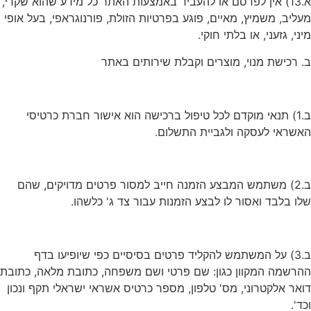
א.13) אין לפרסם או להעביר באמצעות האתר כל מידע שהוא שקרי,
מעליב, משמיץ, מאיים, פוגע בפרטיות הזולת, פורנוגראפי, בעל אופי
מיני, גזעני, או בלתי חוקי.
ב. רכישת מנוי, מוצרים וקבלת שירותים באתר
ב.1) תנאי מוקדם לכל טיפול ברכישה הוא אישור חברת כרטיסי
האשראי לעסקה ולגביית התשלום.
ב.2) משתמש המבצע הזמנה חייב למסור פרטים מדויקים, שהם
שלו בלבד ואסור לו לבצע הזמנות עבור צד ג' כלשהו.
ב.3) על המשתמש להקליד פרטים בסיסיים כפי שיופיעו בדף
ההרשמה המקוון כגון: שם פרטי ושם משפחה, כתובת מלאה, כתובת
דואר אלקטרוני, מס' טלפון, מספר כרטיס אשראי ישראלי תקף ונכון
וכד'.