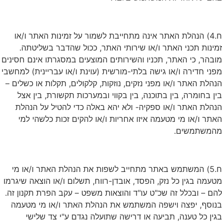
ח.4) הנהלת האתר אינה מתחייבת לשמור על זמינות האתר ו/או
זמינות תכני האתר ו/או שירותי האתר, ככול שהדבר בשליטתה.
מובהר, כי האתר, תכניו והשירותים המוצעים במסגרתו אינם חסינים
מפני חדירה ו/או גישה בלתי-מורשית (עוינת ו/או עבריינית) למחשבי
הנהלת האתר ו/או מפני נזקים, נוזקות, קלקולים, תקלות או כשלים –
בין בחומרה, בין בתוכנה, בין בקווי ובמערכות תקשורת, בין אצל
הנהלת האתר ו/או ספקיה- ולא יהא באלה כדי להטיל על הנהלת
האתר ו/או מי מטעמה איזו אחריות ו/או להקים זכות כלשהי למי
מהמשתמשים.
ח.5) המשתמש באתר מתחייב לשפות את הנהלת האתר ו/או מי
מטעמה בגין כל נזק, הפסד, אובדן-רווח, תשלום ו/או הוצאה שיגרמו
להם – ובכלל זה שכ"ט עו"ד והוצאות משפט – עקב הפרת תקנון זה.
בנוסף, יפצה וישפה המשתמש את הנהלת האתר ו/או מי מטעמה
בגין כל טענה, תביעה או דרישה שתועלה נגדם ע"י צד שלישי