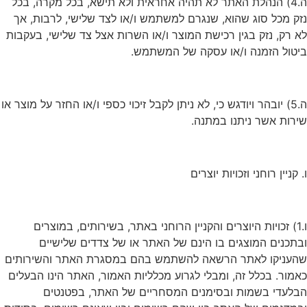
ה.4) הנהלת האתר לא תהיה אחראית ולא תישא, בכל מקרה, בכל
נזק מכל סוג שהוא, שנגרם למשתמש ו/או לצד שלישי, לרבות, אך
לא רק, נזק בגין רכישת המוצר ו/או השרות אצל צד שלישי, בעקבות
ביטול הזמנה ו/או עסקה של המשתמש.
ה.5) יובהר ויודגש כי, לא ניתן לקבל זיכוי כספי ו/או החזר על מוצר או
שירות אשר ניתנו במתנה.
ו. קניין רוחני וזכויות יוצרים
ו.1) זכויות היוצרים והקניין הרוחני באתר, בשירותים, במוצרים
ובתכנים המוצגים בו הינם של האתר או של צדדים שלישיים
שהעניקו לאתר הרשאה להשתמש בהם במסגרת האתר והשירותים
כאמור. בכלל זה, ומבלי לגרוע מכלליות האמור, האתר הינו הבעלים
הבלעדי בשמות ובסימנים המסחריים של האתר, בפטנטים