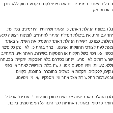
הנהלת האתר. המפר זכויות אלה צפוי לקנס הקבוע בחוק ללא צורך
בהוכחת נזק.
ו.3) בכוונת הנהלת האתר, כי האתר ושירותיו יהיו זמינים בכל עת.
יחד עם זאת, אין ביכולת הנהלת האתר להתחייב לזמינות רצופה ללא
תקלות. כמו כן, רשאית הנהלת האתר להפסיק את השימוש באתר
מעת לעת לצורכי תחזוקתו וארגונו. יובהר בזאת כי, לא יינתן כל פיצוי
כספי ו/או זיכוי בשל תקלות או הפסקות בשירות. האתר אינו מתחייב
שהשירותים לא יופרעו, יינתנו כסדרם בלא הפסקות, יתקיימו בבטחה
וללא טעויות, ויהיו חסינים מפני גישה בלתי מורשית לאתר או בפני
נזקים, קלקולים, תקלות או כשלים בחומרה, בתוכנה, בקווים
ובמערכות התקשורת אצל אתר ומי מספקיו ו/או מי מטעמו.
ו.4) הנהלת האתר אינה אחראית לתוכן מודעות, "באנרים" או לכל
חומר פרסומי באתר. האחריות לכך הינה על המפרסמים בלבד.