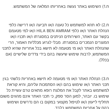
ח.1) השימוש באתר נעשה באחריותו המלאה של המשתמש.
ח.2) לא תהא למשתמש כל טענה ו/או תביעה ו/או דרישה כלפי
הנהלת האתר ו/או כלפי HILA BEN AMRAM ו/או למי מטעמם
בקשר עם האתר, השירותים הניתנים במסגרתו ו/או תכניו ו/או
המוצרים הנמכרים במסגרתו. מבלי לגרוע מכלליות האמור, הרי
שהנהלת האתר ו/או מי מטעמה לא תישא בכל אחריות שהיא לתכני
המשתמש, לרבות שימוש שיעשה בהם בידי צדדים שלישיים (אם
בכלל).
ח.3) הנהלת האתר ו/או מי מטעמה לא תישא באחריות כלשהי בגין
תכני האתר ו/או שימוש בהם ו/או הסתמכות עליהם, והיא קוראת
למשתמש באתר לקבל את המלצת רופא מתאים טרם עשיית כל
שימוש בו. יובהר, למען הסר ספק, כי תכני האתר אינם מהווים משום
תחליף לייעוץ ו/או לטיפול מקצועי במקום בו הם נדרשים ושימוש
בהם על אחריות המשתמש בלבד.