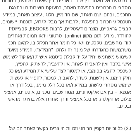
ובמדגמים של האתר בין שהם רשומים ובין שאינם רשומים, בסודות
מסחריים הכרוכים בהפעלת האתר, בהענקת השירותים ובהצגת
התכנים, ובהם: שם האתר, שם הדומיין, הלוגו, עיצוב האתר, במידע
הטכנולוגי הכרוך בהפעלתו, לרבות אך מבלי לגרוע, תוכנות, יישומים,
קבצים גראפיים, מוצרים דיגיטליים, לרבות EBOOKS, קבציPDF
להורדה, מידע ותוכן מקוון (online), סרטוני וידאו תמונות ואחרים,
קודי מחשבים, טקסטים ו/או כל חומר אחר הכלול בו, למעט תכני
משתמשות כהגדרתו של מונח זה (להלן: "המידע"). המידע מיועד
לשימוש משתמש יחיד על יד קבלת סיסמא אישית ו/או קוד לשימוש
אישי בלבד ואין להעבירו לאחר. אין להעביר, להעתיק, להפיץ,
לשכפל, להציג בפומבי, או למסור לצד שלישי את המידע ו/או כל
חלק הימנו. אין לשנות, לשדר, להעביר, למכור, להפיץ או לעשות
שימוש מסחרי כלשהו, במידע ו/או בכל חלק מימנו, בכל דרך או
אמצעי – בין אם אלקטרוניים, ממוחשבים, מכניים, אופטיים, אמצעי
צילום או הקלטה, או בכל אמצעי ודרך אחרת אלא בהיתר מראש
ובכתב.
ו.2) כל זכויות הקניין הרוחני וזכויות היוצרים בקשר לאתר הם של