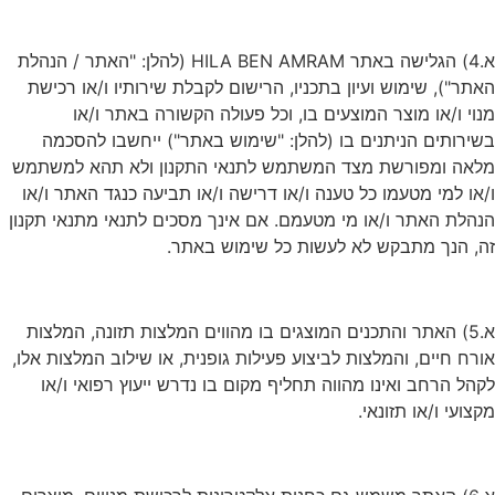
א.4) הגלישה באתר HILA BEN AMRAM (להלן: "האתר / הנהלת
האתר"), שימוש ועיון בתכניו, הרישום לקבלת שירותיו ו/או רכישת
מנוי ו/או מוצר המוצעים בו, וכל פעולה הקשורה באתר ו/או
בשירותים הניתנים בו (להלן: "שימוש באתר") ייחשבו להסכמה
מלאה ומפורשת מצד המשתמש לתנאי התקנון ולא תהא למשתמש
ו/או למי מטעמו כל טענה ו/או דרישה ו/או תביעה כנגד האתר ו/או
הנהלת האתר ו/או מי מטעמם. אם אינך מסכים לתנאי מתנאי תקנון
זה, הנך מתבקש לא לעשות כל שימוש באתר.
א.5) האתר והתכנים המוצגים בו מהווים המלצות תזונה, המלצות
אורח חיים, והמלצות לביצוע פעילות גופנית, או שילוב המלצות אלו,
לקהל הרחב ואינו מהווה תחליף מקום בו נדרש ייעוץ רפואי ו/או
מקצועי ו/או תזונאי.