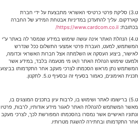
ט.3) סליקת פרטי כרטיסי האשראי מתבצעת על ידי חברת
קארדקום. עליך להתעדכן במדיניות אבטחת המידע של החברה
בכתובת:
https://www.cardcom.co.il/
ט.4) הנהלת האתר אינה עושה שימוש במידע שנמסר לה באתר ע"י
המשתמש, למעט, העברת פרטי אמצעי התשלום ככל שנדרש
לאישור, ביצוע העסקה או השלמתה אצל חברות האשראי וכדומה,
ולמעט שימוש הנהלת האתר ו/או מי מטעמה בלבד, במידע אשר
המשתמש נתן מראש הסכמתו לצרכי מעקב אחר התקדמותו בביצוע
תכנית האימונים, כאמור בסעיף זה ובסעיף ט.5. לתקנון.
ט.5) ברישומו לאתר ושימוש בו, לרבות עיון בתכנים המוצגים בו,
מאשר המשתמש להנהלת האתר לאגור מידע אודותיו, לרבות, פרטיו
ונתוניו האישיים אשר נמסרו בהסכמתו המפורשת לכך, לצרכי מעקב
אחר התקדמותו ובחתירה להשגת מטרותיו.