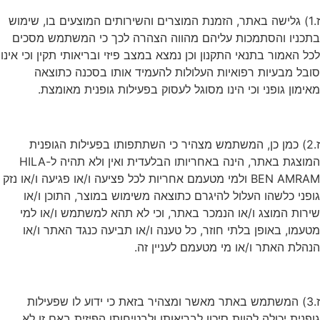
ז.1) גלישה באתר, הזמנת המוצרים והשירותים המוצעים בו, שימוש
בתכניו והסתמכות עליהם מהווה הצהרה לכך כי המשתמש מסכים
לכל האמור בתנאי התקנון וכן נמצא במצב פיזי ובריאותי תקין וכי אינו
סובל מבעיות רפואיות העלולות להעמיד אותו בסכנה כתוצאה
מאימון גופני וכי הינו מסוגל לעסוק בפעילות גופנית מאומצת.
ז.2) כמן כן, המשתמש מצהיר כי השתתפותו בפעילות הגופנית
המוצגת באתר, הינה באחריותו הבלעדית ואין ולא תהיה ל-HILA
BEN AMRAM ולמי מטעמם אחריות לכל פציעה ו/או פגיעה ו/או נזק
גופני כלשהו העלול להיגרם כתוצאה משימוש במוצר, התוכן ו/או
שירות המוצג ו/או הנמכר באתר, וכי לא תהא למשתמש ו/או למי
מטעמו, באופן בלתי חוזר, כל טענה ו/או תביעה כנגד האתר ו/או
הנהלת האתר ו/או מי מטעמם לעניין זה.
ז.3) המשתמש באתר מאשר ומצהיר בזאת כי ידוע לו שפעילות
גופנית יכולה להוות סיכון לבריאותו ולבטיחותו הפיזית באם זו לא