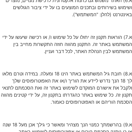
א.6) האתר משמש גם כחנות אלקטרונית לרכישת מנויים, מוצרים
ושימוש בשירותים ובתכנים המוצעים בו על ידי ציבור הגולשים
באינטרנט (להלן: "המשתמש").
א.7) הוראות תקנון זה יחולו על כל שימוש ו/ או רכישה שיעשו על ידי
המשתמש באתר זה. התקנון מהווה חוזה התקשרות מחייב בין
המשתמש לבין הנהלת האתר, לכל דבר ועניין.
א.8) חובת גיל המשתמש באתר הינו 18 ומעלה. במידה וטרם מלאו
לך 18 הנך נדרש ליידע את הוריך ו/או את האפוטרופוסים שלך
ולקבל את אישורם המוקדם לשימוש באתר זה ואת הסכמתם לתנאי
תקנון זה. כל שימוש באתר כהגדרתו בתקנון זה, על ידי קטינים מהווה
הסכמת הוריהם או האפוטרופוסים כאמור.
א.9) בהרשמתך כמנוי הנך מצהיר ומאשר כי גילך אכן מעל 18 שנה
או כי ניתנה הסכמת הורים או אפוטרופוסים לשימוש באתר.