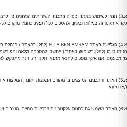
א.3) תנאי לשימוש באתר, צפייה בתכניו והשירותים הניתנים בו, ל
לקרוא תקנון זה במלואו ובעיון, ולהסכים לכל תנאיו, כתנאי מוקדם לכ
א.4) הגלישה באתר ILA BEN AMRAM
הניתנים בו (להלן: "שימוש באתר") ייחשבו להסכמה מלאה ומפורשת
מי מטעמם. אם אינך מסכים לתנאי מתנאי תקנון זה, הנך מתבקש לא
א.5) האתר והתכנים המוצגים בו מהווים המלצות תזונה, המלצות אור
ו/או תזונאי.
א.6) האתר משמש גם כחנות אלקטרונית לרכישת מנויים, מוצרים ושימוש בשירותים ובתכנים המוצעים בו על ידי ציבור הגולשים באינטרנט (להלן: "המשתמש").