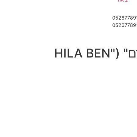
תקנון לשימוש באתר האינטרנט ובתוכנית "הילה בן עמרם" ("HILA BEN