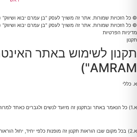
© כל הזכויות שמורות. אתר זה משויך לעסק "בן עמרם יבוא ושיווק" (558134714) רחוב נחלת אפרים 3 , בית חורון, 9093500 טלפון 0526778911
© כל הזכויות שמורות. אתר זה משויך לעסק "בן עמרם יבוא ושיווק" (558134714) רחוב נחלת אפרים 3 , בית חורון, 9093500 טלפון 0526778911
מדיניות הפרטיות
תקנון
AMRAM")
א. כללי
א.1) כל הנאמר באתר ובתקנון זה מיועד לנשים ולגברים כאחד למרות היותו מנוסח בלשון זכר וזאת מטעמי נוחות בלבד.
א.2) בכל מקום שבו הוראות תקנון זה מופנות כלפי יחיד, יחול הוראות אלה גם כלפי רבים, ולהפך לפי העניין.